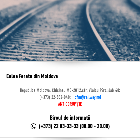
Calea Ferata din Moldova
Republica Moldova, Chisinau MD-2012,str. Vlaicu Pîrcălab 48;
(+373) 22-832-040;
cfm@railway.md
ANTICORUPȚIE
Biroul de informatii
(+373) 22 83-33-33 (08.00 - 20.00)