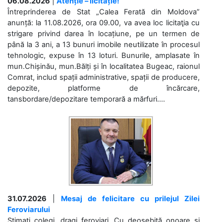
06.08.2026
|
Atenție – licitație!
Întreprinderea de Stat „Calea Ferată din Moldova”
anunță: la 11.08.2026, ora 09.00, va avea loc licitaţia cu
strigare privind darea în locațiune, pe un termen de
până la 3 ani, a 13 bunuri imobile neutilizate în procesul
tehnologic, expuse în 13 loturi. Bunurile, amplasate în
mun.Chișinău, mun.Bălți și în localitatea Bugeac, raionul
Comrat, includ spații administrative, spații de producere,
depozite, platforme de încărcare,
tansbordare/depozitare temporară a mărfuri....
31.07.2026
|
Mesaj de felicitare cu prilejul Zilei
Feroviarului
Stimați colegi, dragi feroviari, Cu deosebită onoare și