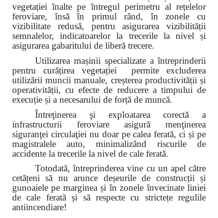
vegetației înalte pe întregul perimetru al rețelelor
feroviare, însă în primul rând, în zonele cu
vizibilitate redusă, pentru asigurarea vizibilității
semnalelor, indicatoarelor la trecerile la nivel și
asigurarea gabaritului de liberă trecere.
Utilizarea mașinii specializate a întreprinderii
pentru curățirea vegetației permite excluderea
utilizării muncii manuale, creșterea productivității și
operativității, cu efecte de reducere a timpului de
execuție și a necesarului de forță de muncă.
Întreţinerea şi exploatarea corectă a
infrastructurii feroviare asigură menţinerea
siguranţei circulaţiei nu doar pe calea ferată, ci și pe
magistralele auto, minimalizând riscurile de
accidente la trecerile la nivel de cale ferată.
Totodată, întreprinderea vine cu un apel către
cetățeni
să nu arunce deșeurile de construcții și
gunoaiele pe marginea și
în zonele învecinate
liniei
de cale ferată și să respecte cu strictețe regulile
antiincendiare!