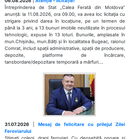
06.08.2026
|
Atenție – licitație!
Întreprinderea de Stat „Calea Ferată din Moldova”
anunță: la 11.08.2026, ora 09.00, va avea loc licitaţia cu
strigare privind darea în locațiune, pe un termen de
până la 3 ani, a 13 bunuri imobile neutilizate în procesul
tehnologic, expuse în 13 loturi. Bunurile, amplasate în
mun.Chișinău, mun.Bălți și în localitatea Bugeac, raionul
Comrat, includ spații administrative, spații de producere,
depozite, platforme de încărcare,
tansbordare/depozitare temporară a mărfuri....
31.07.2026
|
Mesaj de felicitare cu prilejul Zilei
Feroviarului
Stimați colegi, dragi feroviari, Cu deosebită onoare și