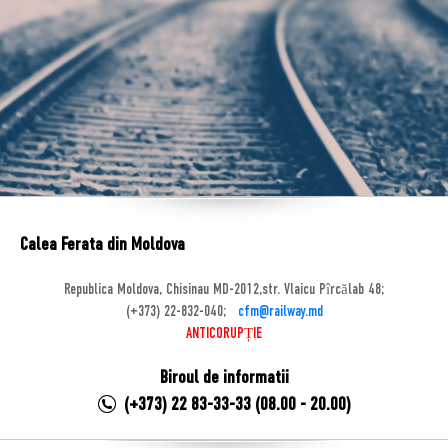
Calea Ferata din Moldova
Republica Moldova, Chisinau MD-2012,str. Vlaicu Pîrcălab 48;
(+373) 22-832-040;
cfm@railway.md
ANTICORUPȚIE
Biroul de informatii
(+373) 22 83-33-33 (08.00 - 20.00)