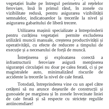
vegetației înalte pe întregul perimetru al rețelelor
feroviare, însă în primul rând, în zonele cu
vizibilitate redusă, pentru asigurarea vizibilității
semnalelor, indicatoarelor la trecerile la nivel și
asigurarea gabaritului de liberă trecere.
Utilizarea mașinii specializate a întreprinderii
pentru curățirea vegetației permite excluderea
utilizării muncii manuale, creșterea productivității și
operativității, cu efecte de reducere a timpului de
execuție și a necesarului de forță de muncă.
Întreţinerea şi exploatarea corectă a
infrastructurii feroviare asigură menţinerea
siguranţei circulaţiei nu doar pe calea ferată, ci și pe
magistralele auto, minimalizând riscurile de
accidente la trecerile la nivel de cale ferată.
Totodată, întreprinderea vine cu un apel către
cetățeni
să nu arunce deșeurile de construcții și
gunoaiele pe marginea și
în zonele învecinate
liniei
de cale ferată și să respecte cu strictețe regulile
antiincendiare!