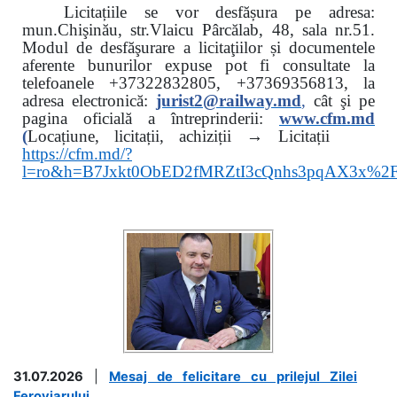
Licitațiile se vor desfășura pe adresa:
mun.Chişinău, str.Vlaicu Pârcălab, 48, sala nr.51.
Modul de desfăşurare a licitaţiilor și documentele
aferente bunurilor expuse pot fi consultate la
telefoanele
+37322832805, +37369356813, la
adresa electronică:
jurist2@railway.md
,
cât şi
pe
pagina oficială a întreprinderii:
www.
cfm.md
(
Locațiune, licitații, achiziții → Licitații
https://cfm.md/?
l=ro&h=B7Jxkt0ObED2fMRZtI3cQnhs3pqAX3x%
31.07.2026
|
Mesaj de felicitare cu prilejul Zilei
Feroviarului