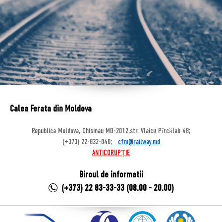
Calea Ferata din Moldova
Republica Moldova, Chisinau MD-2012,str. Vlaicu Pîrcălab 48;
(+373) 22-832-040;
cfm@railway.md
ANTICORUPȚIE
Biroul de informatii
(+373) 22 83-33-33 (08.00 - 20.00)