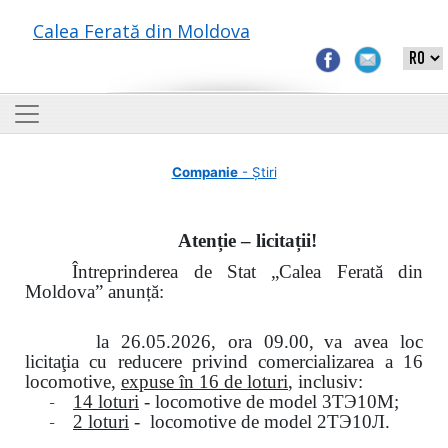
Calea Ferată din Moldova
Companie
- Știri
Atenție – licitații!
Întreprinderea de Stat „Calea Ferată din
Moldova” anunță:
la
26.05.2026, ora 09.00,
va avea loc
licitaţia cu reducere privind comercializarea a 16
locomotive,
expuse în 16 de loturi
, inclusiv:
-
14 loturi
- locomotive de model
3
ТЭ
10
М
;
-
2 loturi
- locomotive de model
2
ТЭ
10
Л
.