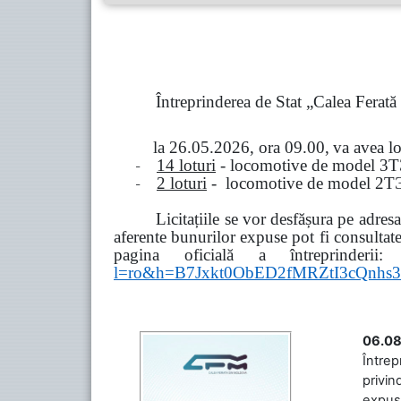
Întreprinderea de Stat „Calea Ferat
la
26.05.2026, ora 09.00,
va avea l
-
14 loturi
- locomotive de model
3
Т
-
2 loturi
- locomotive de model
2
Т
Licitațiile se vor desfășura pe adre
aferente bunurilor expuse pot fi consultat
pagina oficială a întreprinderii:
l=ro&h=B7Jxkt0ObED2fMRZtI3cQn
06.08
Întrep
privin
expuse