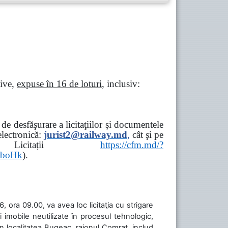
tive,
expuse în 16 de loturi
, inclusiv:
e desfăşurare a licitaţiilor și documentele
ectronică:
jurist2@railway.md
,
cât şi
pe
iziții → Licitații
https://cfm.md/?
aboHk
).
 ora 09.00, va avea loc licitaţia cu strigare
 imobile neutilizate în procesul tehnologic,
în localitatea Bugeac, raionul Comrat, includ