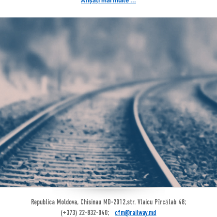
Afișați mai multe ...
Republica Moldova, Chisinau MD-2012,str. Vlaicu Pîrcălab 48;
(+373) 22-832-040;
cfm@railway.md