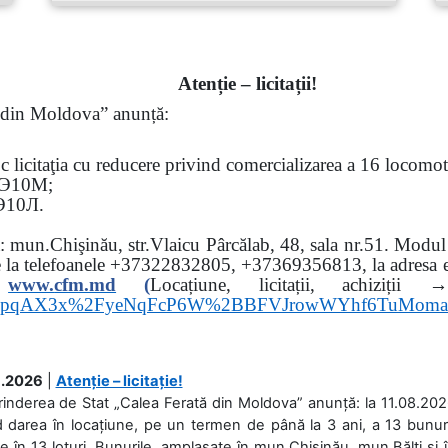
Atenție – licitații!
ă din Moldova” anunță:
oc
licitaţia cu reducere privind comercializarea a 16 locomo
Э
10
М
;
Э
10
Л
.
sa: mun.Chişinău, str.Vlaicu Pârcălab, 48, sala nr.51.
Modul d
e la
telefoanele
+37322832805, +37369356813, la adresa el
www.
cfm.md
(
Locațiune, licitații, ach
hs3pqAX3x%2FyeNqFcP6W%2BBFVJrowWYhf6TuMom
.2026
|
Atenție – licitație!
rinderea de Stat „Calea Ferată din Moldova” anunță: la 11.08.2026,
d darea în locațiune, pe un termen de până la 3 ani, a 13 bunuri
 în 13 loturi. Bunurile, amplasate în mun.Chișinău, mun.Bălți și 