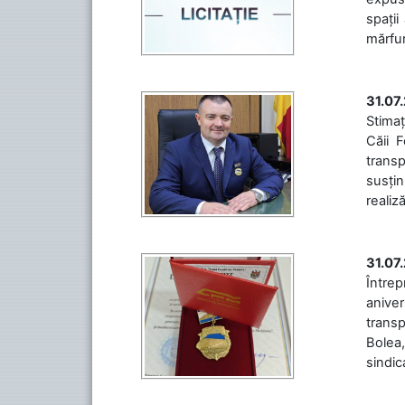
spații
mărfuri
31.07
Stimaț
Căii 
transp
susțin
realiz
31.07
Între
aniver
transp
Bolea,
sindic