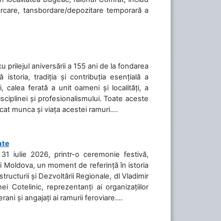
cărcare, tansbordare/depozitare temporară a
cu prilejul aniversării a 155 ani de la fondarea
toria, tradiția și contribuția esențială a
, calea ferată a unit oameni și localități, a
isciplinei și profesionalismului. Toate aceste
icat munca și viața acestei ramuri....
ate
31 iulie 2026, printr-o ceremonie festivă,
cii Moldova, un moment de referință în istoria
tructurii și Dezvoltării Regionale, dl Vladimir
i Cotelinic, reprezentanți ai organizațiilor
ani și angajați ai ramurii feroviare....