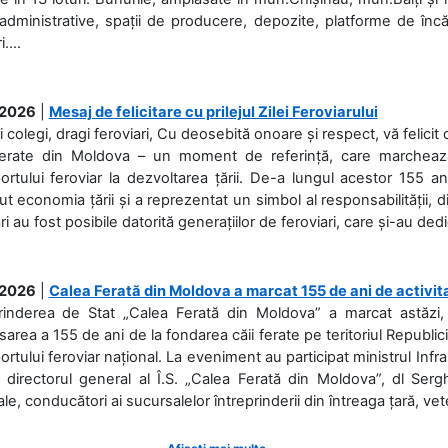
 administrative, spații de producere, depozite, platforme de în
....
.2026
|
Mesaj de felicitare cu prilejul Zilei Feroviarului
i colegi, dragi feroviari, Cu deosebită onoare și respect, vă felicit 
Ferate din Moldova – un moment de referință, care marchează is
ortului feroviar la dezvoltarea țării. De-a lungul acestor 155 ani
ut economia țării și a reprezentat un simbol al responsabilității, d
ări au fost posibile datorită generațiilor de feroviari, care și-au ded
.2026
|
Calea Ferată din Moldova a marcat 155 de ani de activit
prinderea de Stat „Calea Ferată din Moldova” a marcat astăzi, 
sarea a 155 de ani de la fondarea căii ferate pe teritoriul Republi
ortului feroviar național. La eveniment au participat ministrul Infras
 directorul general al Î.S. „Calea Ferată din Moldova”, dl Serghe
ale, conducători ai sucursalelor întreprinderii din întreaga țară, veter