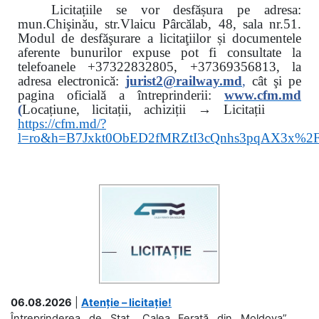
Licitațiile se vor desfășura pe adresa:
mun.Chişinău, str.Vlaicu Pârcălab, 48, sala nr.51.
Modul de desfăşurare a licitaţiilor și documentele
aferente bunurilor expuse pot fi consultate la
telefoanele
+37322832805, +37369356813, la
adresa electronică:
jurist2@railway.md
,
cât şi
pe
pagina oficială a întreprinderii:
www.
cfm.md
(
Locațiune, licitații, achiziții → Licitații
https://cfm.md/?
l=ro&h=B7Jxkt0ObED2fMRZtI3cQnhs3pqAX3x%
06.08.2026
|
Atenție – licitație!
Întreprinderea de Stat „Calea Ferată din Moldova”