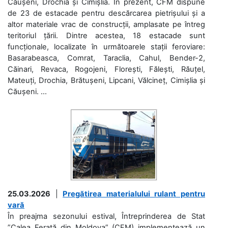
Căușeni, Drochia și Cimișlia. În prezent, CFM dispune
de 23 de estacade pentru descărcarea pietrișului și a
altor materiale vrac de construcții, amplasate pe întreg
teritoriul țării. Dintre acestea, 18 estacade sunt
funcționale, localizate în următoarele stații feroviare:
Basarabeasca, Comrat, Taraclia, Cahul, Bender-2,
Căinari, Revaca, Rogojeni, Florești, Fălești, Răuțel,
Mateuți, Drochia, Brătușeni, Lipcani, Vălcineț, Cimișlia și
Căușeni. ...
25.03.2026
|
Pregătirea materialului rulant pentru
vară
În preajma sezonului estival, Întreprinderea de Stat
”Calea Ferată din Moldova” (CFM) implementează un