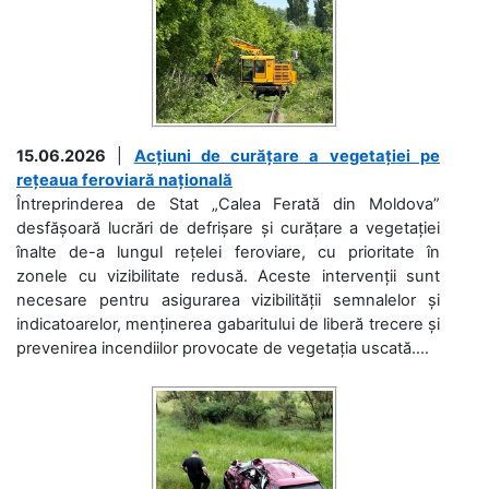
15.06.2026
|
Acțiuni de curățare a vegetației pe
rețeaua feroviară națională
Întreprinderea de Stat „Calea Ferată din Moldova”
desfășoară lucrări de defrișare și curățare a vegetației
înalte de-a lungul rețelei feroviare, cu prioritate în
zonele cu vizibilitate redusă. Aceste intervenții sunt
necesare pentru asigurarea vizibilității semnalelor și
indicatoarelor, menținerea gabaritului de liberă trecere și
prevenirea incendiilor provocate de vegetația uscată....