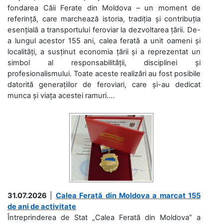
fondarea Căii Ferate din Moldova – un moment de
referință, care marchează istoria, tradiția și contribuția
esențială a transportului feroviar la dezvoltarea țării. De-
a lungul acestor 155 ani, calea ferată a unit oameni și
localități, a susținut economia țării și a reprezentat un
simbol al responsabilității, disciplinei și
profesionalismului. Toate aceste realizări au fost posibile
datorită generațiilor de feroviari, care și-au dedicat
munca și viața acestei ramuri....
31.07.2026
|
Calea Ferată din Moldova a marcat 155
de ani de activitate
Întreprinderea de Stat „Calea Ferată din Moldova” a