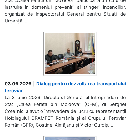
Stat „Calea Ferată din Moldova” participă la un curs de
instruire în domeniul prevenirii și stingerii incendiilor,
organizat de Inspectoratul General pentru Situații de
Urgență....
03.06.2026
|
Dialog pentru dezvoltarea transportului
feroviar
La 3 iunie 2026, Directorul General al Întreprinderii de
Stat „Calea Ferată din Moldova” (CFM), dl Serghei
Cotelinic, a avut o întrevedere de lucru cu reprezentanții
Holdingului GRAMPET România și ai Grupului Feroviar
Român (GFR), Costinel Almăjanu și Victor Gurdiș....