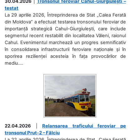
30.04.2026
|
Tronsonul feroviar Cahul-Giurgiulești –
testat
La 29 aprilie 2026, Întreprinderea de Stat „Calea Ferată
din Moldova” a efectuat testarea tronsonului feroviar de
importanță strategică Cahul-Giurgiulești, care include
segmentul recent restabilit din localitatea Văleni, raionul
Cahul. Evenimentul marchează un progres semnificativ
în consolidarea infrastructurii feroviare naționale și în
sporirea rezilienței acesteia în fața provocărilor de
mediu....
22.04.2026
|
Relansarea traficului feroviar pe
tronsonul Prut-2 – Fălciu
La 22 aprilie 2026, Întreprinderea de Stat „Calea Ferată