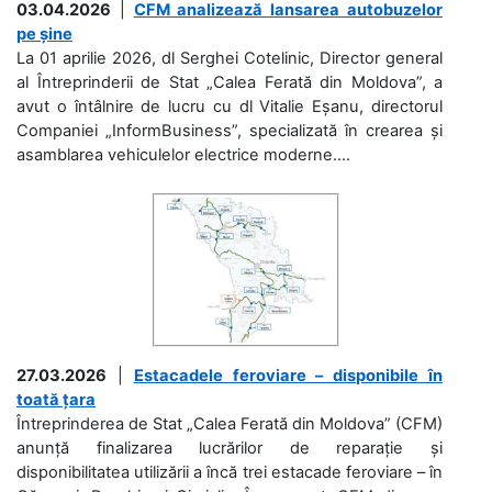
03.04.2026
|
CFM analizează lansarea autobuzelor
pe șine
La 01 aprilie 2026, dl Serghei Cotelinic, Director general
al Întreprinderii de Stat „Calea Ferată din Moldova”, a
avut o întâlnire de lucru cu dl Vitalie Eșanu, directorul
Companiei „InformBusiness”, specializată în crearea și
asamblarea vehiculelor electrice moderne....
27.03.2026
|
Estacadele feroviare – disponibile în
toată țara
Întreprinderea de Stat „Calea Ferată din Moldova” (CFM)
anunță finalizarea lucrărilor de reparație și
disponibilitatea utilizării a încă trei estacade feroviare – în