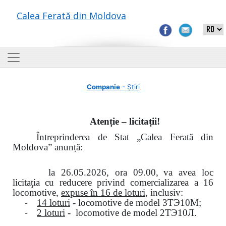
Calea Ferată din Moldova
Companie
- Știri
Atenție – licitații!
Întreprinderea de Stat „Calea Ferată din
Moldova” anunță:
la
26.05.2026, ora 09.00,
va avea loc
licitaţia cu reducere privind comercializarea a 16
locomotive,
expuse în 16 de loturi
, inclusiv:
-
14 loturi
- locomotive de model
3
ТЭ
10
М
;
-
2 loturi
- locomotive de model
2
ТЭ
10
Л
.