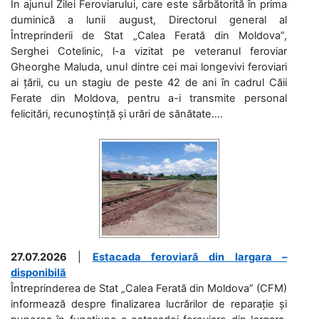
În ajunul Zilei Feroviarului, care este sărbătorită în prima
duminică a lunii august, Directorul general al
Întreprinderii de Stat „Calea Ferată din Moldova”,
Serghei Cotelinic, l-a vizitat pe veteranul feroviar
Gheorghe Maluda, unul dintre cei mai longevivi feroviari
ai țării, cu un stagiu de peste 42 de ani în cadrul Căii
Ferate din Moldova, pentru a-i transmite personal
felicitări, recunoștință și urări de sănătate....
27.07.2026
|
Estacada feroviară din Iargara –
disponibilă
Întreprinderea de Stat „Calea Ferată din Moldova” (CFM)
informează despre finalizarea lucrărilor de reparație și