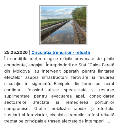
25.05.2026
|
Circulația trenurilor - reluată
În condițiile meteorologice dificile provocate de ploile
abundente, angajații Întreprinderii de Stat “Calea Ferată
din Moldova” au intervenit operativ pentru limitarea
efectelor asupra infrastructurii feroviare și reluarea
circulației în siguranță. Echipele din teren au lucrat
continuu, folosind utilaje specializate și resurse
suplimentare pentru evacuarea apei, consolidarea
sectoarelor afectate și remedierea porțiunilor
compromise. Grație mobilizării rapide și efortului
susținut al feroviarilor, circulația trenurilor a fost reluată
treptat pe principalele trasee afectate de intemperii. ...