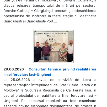
Stat „Calea Ferată din Moldova”, dl Serghei Cotelinic, a
dispus reluarea transportului de mărfuri pe sectorul
feroviar Colibași – Giurgiulești, precum și redeschiderea
operațiunilor de încărcare la toate stațiile cu destinația
Giurgiulești și Giurgiulești-Port....
29.06.2026
|
Consultări tehnice privind reabilitarea
liniei feroviare Iași-Ungheni
La 25.06.2026 a avut loc o vizită de lucru a
reprezentanților Întreprinderii de Stat ”Calea Ferată din
Moldova” la Sucursala Regională de Căi Ferate Iași, în
cadrul proiectului de reabilitare a liniei feroviare Iași –
Ungheni. Pe parcursul reuniunii au fost examinate
aspecte privind elaborarea documentației de proiect în