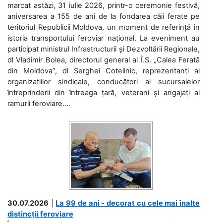
marcat astăzi, 31 iulie 2026, printr-o ceremonie festivă,
aniversarea a 155 de ani de la fondarea căii ferate pe
teritoriul Republicii Moldova, un moment de referință în
istoria transportului feroviar național. La eveniment au
participat ministrul Infrastructurii și Dezvoltării Regionale,
dl Vladimir Bolea, directorul general al Î.S. „Calea Ferată
din Moldova”, dl Serghei Cotelinic, reprezentanți ai
organizațiilor sindicale, conducători ai sucursalelor
întreprinderii din întreaga țară, veterani și angajați ai
ramurii feroviare....
30.07.2026
|
La 99 de ani - decorat cu cele mai înalte
distincții feroviare