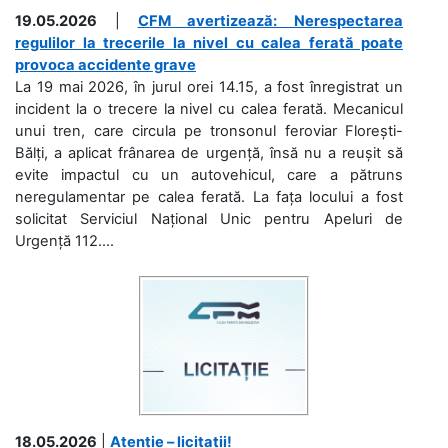
19.05.2026
|
CFM avertizează: Nerespectarea
regulilor la trecerile la nivel cu calea ferată poate
provoca accidente grave
La 19 mai 2026, în jurul orei 14.15, a fost înregistrat un
incident la o trecere la nivel cu calea ferată. Mecanicul
unui tren, care circula pe tronsonul feroviar Florești-
Bălți, a aplicat frânarea de urgență, însă nu a reușit să
evite impactul cu un autovehicul, care a pătruns
neregulamentar pe calea ferată. La fața locului a fost
solicitat Serviciul Național Unic pentru Apeluri de
Urgență 112....
18.05.2026
|
Atenție – licitații!