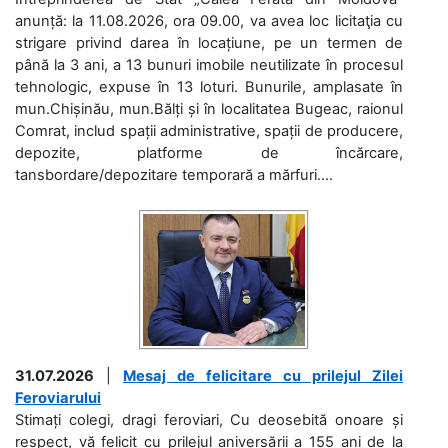
anunță: la 11.08.2026, ora 09.00, va avea loc licitaţia cu
strigare privind darea în locațiune, pe un termen de
până la 3 ani, a 13 bunuri imobile neutilizate în procesul
tehnologic, expuse în 13 loturi. Bunurile, amplasate în
mun.Chișinău, mun.Bălți și în localitatea Bugeac, raionul
Comrat, includ spații administrative, spații de producere,
depozite, platforme de încărcare,
tansbordare/depozitare temporară a mărfuri....
31.07.2026
|
Mesaj de felicitare cu prilejul Zilei
Feroviarului
Stimați colegi, dragi feroviari, Cu deosebită onoare și
respect, vă felicit cu prilejul aniversării a 155 ani de la