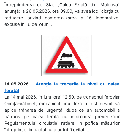
Întreprinderea de Stat „Calea Ferată din Moldova”
anunță: la 26.05.2026, ora 09.00, va avea loc licitaţia cu
reducere privind comercializarea a 16 locomotive,
expuse în 16 de loturi...
14.05.2026
|
Atenție la trecerile la nivel cu calea
ferată!
La 14 mai 2026, în jurul orei 12.50, pe tronsonul feroviar
Ocnița–Vălcineț, mecanicul unui tren a fost nevoit să
aplice frânarea de urgență, după ce un automobil a
pătruns pe calea ferată cu încălcarea prevederilor
Regulamentului circulației rutiere. În pofida măsurilor
întreprinse, impactul nu a putut fi evitat....