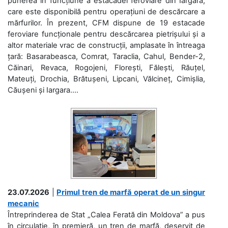
punerea în funcțiune a estacadei feroviare din Iargara,
care este disponibilă pentru operațiuni de descărcare a
mărfurilor. În prezent, CFM dispune de 19 estacade
feroviare funcționale pentru descărcarea pietrișului și a
altor materiale vrac de construcții, amplasate în întreaga
țară: Basarabeasca, Comrat, Taraclia, Cahul, Bender-2,
Căinari, Revaca, Rogojeni, Florești, Fălești, Răuțel,
Mateuți, Drochia, Brătușeni, Lipcani, Vălcineț, Cimișlia,
Căușeni și Iargara....
23.07.2026
|
Primul tren de marfă operat de un singur
mecanic
Întreprinderea de Stat „Calea Ferată din Moldova” a pus
în circulație, în premieră, un tren de marfă, deservit de