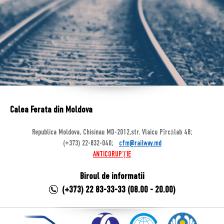
Calea Ferata din Moldova
Republica Moldova, Chisinau MD-2012,str. Vlaicu Pîrcălab 48;
(+373) 22-832-040;
cfm@railway.md
ANTICORUPȚIE
Biroul de informatii
(+373) 22 83-33-33 (08.00 - 20.00)