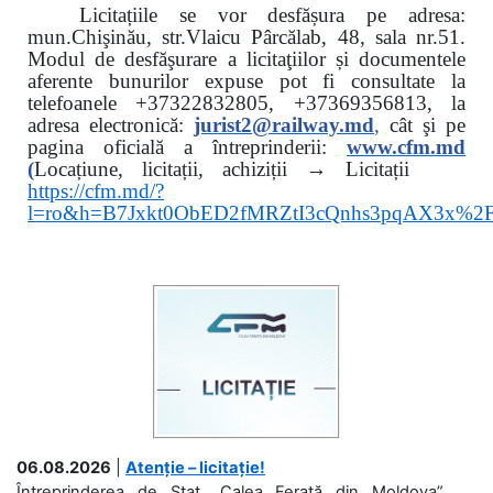
Licitațiile se vor desfășura pe adresa:
mun.Chişinău, str.Vlaicu Pârcălab, 48, sala nr.51.
Modul de desfăşurare a licitaţiilor și documentele
aferente bunurilor expuse pot fi consultate la
telefoanele
+37322832805, +37369356813, la
adresa electronică:
jurist2@railway.md
,
cât şi
pe
pagina oficială a întreprinderii:
www.
cfm.md
(
Locațiune, licitații, achiziții → Licitații
https://cfm.md/?
l=ro&h=B7Jxkt0ObED2fMRZtI3cQnhs3pqAX3x%
06.08.2026
|
Atenție – licitație!
Întreprinderea de Stat „Calea Ferată din Moldova”