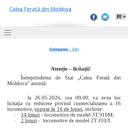
Calea Ferată din Moldova
Companie
- Știri
Atenție – licitații!
Întreprinderea de Stat „Calea Ferată din
Moldova” anunță:
la
26.05.2026, ora 09.00,
va avea loc
licitaţia cu reducere privind comercializarea a 16
locomotive,
expuse în 16 de loturi
, inclusiv:
-
14 loturi
- locomotive de model
3
ТЭ
10
М
;
-
2 loturi
- locomotive de model
2
ТЭ
10
Л
.