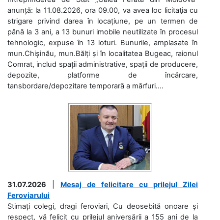
anunță: la 11.08.2026, ora 09.00, va avea loc licitaţia cu
strigare privind darea în locațiune, pe un termen de
până la 3 ani, a 13 bunuri imobile neutilizate în procesul
tehnologic, expuse în 13 loturi. Bunurile, amplasate în
mun.Chișinău, mun.Bălți și în localitatea Bugeac, raionul
Comrat, includ spații administrative, spații de producere,
depozite, platforme de încărcare,
tansbordare/depozitare temporară a mărfuri....
31.07.2026
|
Mesaj de felicitare cu prilejul Zilei
Feroviarului
Stimați colegi, dragi feroviari, Cu deosebită onoare și
respect, vă felicit cu prilejul aniversării a 155 ani de la