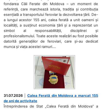
fondarea Căii Ferate din Moldova – un moment de
referință, care marchează istoria, tradiția și contribuția
esențială a transportului feroviar la dezvoltarea țării. De-
a lungul acestor 155 ani, calea ferată a unit oameni și
localități, a susținut economia țării și a reprezentat un
simbol al responsabilității, disciplinei și
profesionalismului. Toate aceste realizări au fost posibile
datorită generațiilor de feroviari, care și-au dedicat
munca și viața acestei ramuri....
31.07.2026
|
Calea Ferată din Moldova a marcat 155
de ani de activitate
Întreprinderea de Stat „Calea Ferată din Moldova” a