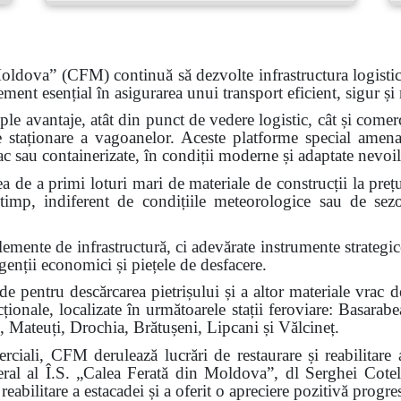
oldova” (CFM) continuă să dezvolte infrastructura logistică
ement esențial în asigurarea unui transport eficient, sigur și 
iple avantaje, atât din punct de vedere logistic, cât și comer
e staționare a vagoanelor. Aceste platforme special amenaj
rac sau containerizate, în condiții moderne și adaptate nevoi
tea de a primi loturi mari de materiale de construcții la prețu
a timp, indiferent de condițiile meteorologice sau de sez
elemente de infrastructură, ci adevărate instrumente strategi
genții economici și piețele de desfacere.
pentru descărcarea pietrișului și a altor materiale vrac de 
cționale, localizate în următoarele stații feroviare: Basara
, Mateuți, Drochia, Brătușeni, Lipcani și Vălcineț.
merciali, CFM derulează lucrări de restaurare și reabilitare 
eral al Î.S. „Calea Ferată din Moldova”, dl Serghei Cotelin
eabilitare a estacadei și a oferit o apreciere pozitivă progres