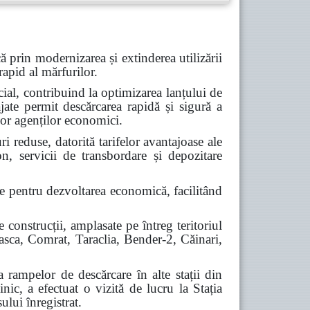
 prin modernizarea și extinderea utilizării
rapid al mărfurilor.
cial, contribuind la optimizarea lanțului de
ate permit descărcarea rapidă și sigură a
lor agenților economici.
ri reduse, datorită tarifelor avantajoase ale
on, servicii de transbordare și depozitare
ce pentru dezvoltarea economică, facilitând
construcții, amplasate pe întreg teritoriul
beasca, Comrat, Taraclia, Bender-2, Căinari,
a rampelor de descărcare în alte stații din
ic, a efectuat o vizită de lucru la Stația
ului înregistrat.