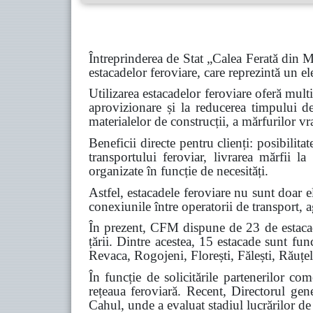
Întreprinderea de Stat „Calea Ferată din M
estacadelor feroviare, care reprezintă un el
Utilizarea estacadelor feroviare oferă mult
aprovizionare și la reducerea timpului d
materialelor de construcții, a mărfurilor v
Beneficii directe pentru clienți: posibilita
transportului feroviar, livrarea mărfii l
organizate în funcție de necesități.
Astfel, estacadele feroviare nu sunt doar 
conexiunile între operatorii de transport, a
În prezent, CFM dispune de 23 de estacade 
țării. Dintre acestea, 15 estacade sunt fun
Revaca, Rogojeni, Florești, Fălești, Răuțel
În funcție de solicitările partenerilor co
rețeaua feroviară. Recent, Directorul gen
Cahul, unde a evaluat stadiul lucrărilor de r