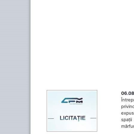
06.08
Întrep
privin
expuse
spații
mărfuri