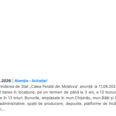
.2026
|
Atenție – licitație!
rinderea de Stat „Calea Ferată din Moldova” anunță: la 11.08.2026,
d darea în locațiune, pe un termen de până la 3 ani, a 13 bunuri
 în 13 loturi. Bunurile, amplasate în mun.Chișinău, mun.Bălți și 
 administrative, spații de producere, depozite, platforme de în
....