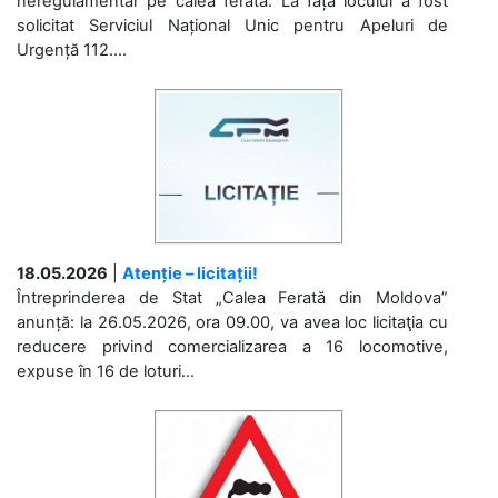
neregulamentar pe calea ferată. La fața locului a fost
solicitat Serviciul Național Unic pentru Apeluri de
Urgență 112....
18.05.2026
|
Atenție – licitații!
Întreprinderea de Stat „Calea Ferată din Moldova”
anunță: la 26.05.2026, ora 09.00, va avea loc licitaţia cu
reducere privind comercializarea a 16 locomotive,
expuse în 16 de loturi...