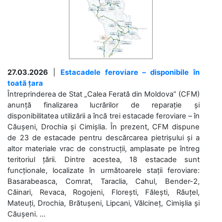
27.03.2026
|
Estacadele feroviare – disponibile în
toată țara
Întreprinderea de Stat „Calea Ferată din Moldova” (CFM)
anunță finalizarea lucrărilor de reparație și
disponibilitatea utilizării a încă trei estacade feroviare – în
Căușeni, Drochia și Cimișlia. În prezent, CFM dispune
de 23 de estacade pentru descărcarea pietrișului și a
altor materiale vrac de construcții, amplasate pe întreg
teritoriul țării. Dintre acestea, 18 estacade sunt
funcționale, localizate în următoarele stații feroviare:
Basarabeasca, Comrat, Taraclia, Cahul, Bender-2,
Căinari, Revaca, Rogojeni, Florești, Fălești, Răuțel,
Mateuți, Drochia, Brătușeni, Lipcani, Vălcineț, Cimișlia și
Căușeni. ...