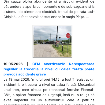
Din cauza ploilor abundente și a riscului evident de
pătrundere a apei la componentele de sub vagoane și la
sistemul de alimentare electrică, trenul de pe ruta Iași–
Chișinău a fost nevoit să staționeze în stația Pîrlița. ...
19.05.2026
|
CFM avertizează: Nerespectarea
regulilor la trecerile la nivel cu calea ferată poate
provoca accidente grave
La 19 mai 2026, în jurul orei 14.15, a fost înregistrat un
incident la o trecere la nivel cu calea ferată. Mecanicul
unui tren, care circula pe tronsonul feroviar Florești-
Bălți, a aplicat frânarea de urgență, însă nu a reușit să
evite impactul cu un autovehicul, care a pătruns