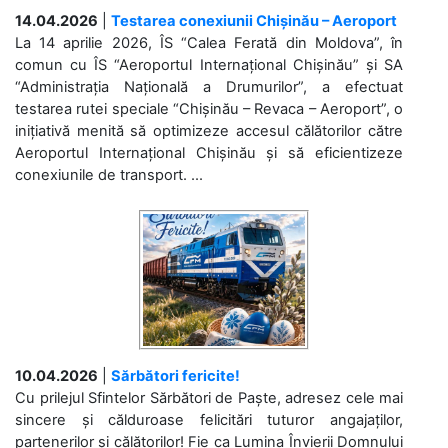
14.04.2026
|
Testarea conexiunii Chișinău – Aeroport
La 14 aprilie 2026, ÎS “Calea Ferată din Moldova”, în
comun cu ÎS “Aeroportul Internațional Chișinău” și SA
“Administrația Națională a Drumurilor”, a efectuat
testarea rutei speciale “Chișinău – Revaca – Aeroport”, o
inițiativă menită să optimizeze accesul călătorilor către
Aeroportul Internațional Chișinău și să eficientizeze
conexiunile de transport. ...
10.04.2026
|
Sărbători fericite!
Cu prilejul Sfintelor Sărbători de Paște, adresez cele mai
sincere și călduroase felicitări tuturor angajaților,
partenerilor și călătorilor! Fie ca Lumina Învierii Domnului