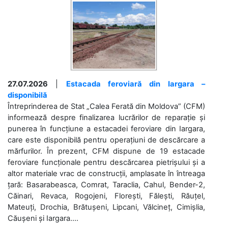
27.07.2026
|
Estacada feroviară din Iargara –
disponibilă
Întreprinderea de Stat „Calea Ferată din Moldova” (CFM)
informează despre finalizarea lucrărilor de reparație și
punerea în funcțiune a estacadei feroviare din Iargara,
care este disponibilă pentru operațiuni de descărcare a
mărfurilor. În prezent, CFM dispune de 19 estacade
feroviare funcționale pentru descărcarea pietrișului și a
altor materiale vrac de construcții, amplasate în întreaga
țară: Basarabeasca, Comrat, Taraclia, Cahul, Bender-2,
Căinari, Revaca, Rogojeni, Florești, Fălești, Răuțel,
Mateuți, Drochia, Brătușeni, Lipcani, Vălcineț, Cimișlia,
Căușeni și Iargara....