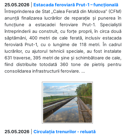
25.05.2026
|
Estacada feroviară Prut-1 – funcțională
Întreprinderea de Stat „Calea Ferată din Moldova” (CFM)
anunță finalizarea lucrărilor de reparație și punerea în
funcțiune a estacadei feroviare Prut-1. Specialiștii
întreprinderii au construit, cu forțe proprii, în circa două
săptămâni, 400 metri de cale ferată, inclusiv estacada
feroviară Prut-1, cu o lungime de 118 metri. În cadrul
lucrărilor, cu ajutorul tehnicii speciale, au fost instalate
631 traverse, 395 metri de șine și schimbătoare de cale,
fiind distribuite totodată 360 tone de pietriș pentru
consolidarea infrastructurii feroviare. ...
25.05.2026
|
Circulația trenurilor - reluată