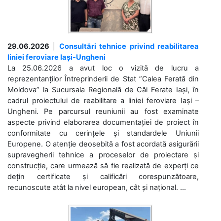
29.06.2026
|
Consultări tehnice privind reabilitarea
liniei feroviare Iași-Ungheni
La 25.06.2026 a avut loc o vizită de lucru a
reprezentanților Întreprinderii de Stat ”Calea Ferată din
Moldova” la Sucursala Regională de Căi Ferate Iași, în
cadrul proiectului de reabilitare a liniei feroviare Iași –
Ungheni. Pe parcursul reuniunii au fost examinate
aspecte privind elaborarea documentației de proiect în
conformitate cu cerințele și standardele Uniunii
Europene. O atenție deosebită a fost acordată asigurării
supravegherii tehnice a proceselor de proiectare și
construcție, care urmează să fie realizată de experți ce
dețin certificate și calificări corespunzătoare,
recunoscute atât la nivel european, cât și național. ...