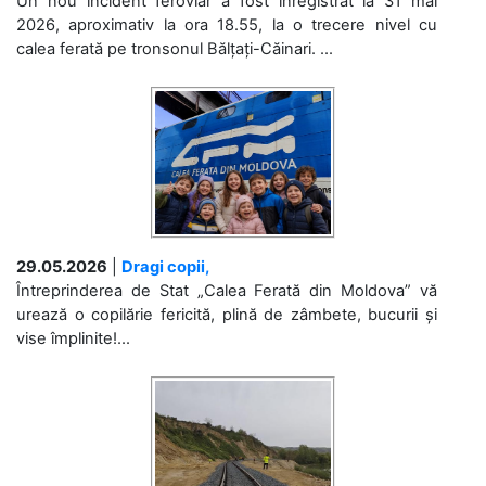
Un nou incident feroviar a fost înregistrat la 31 mai
2026, aproximativ la ora 18.55, la o trecere nivel cu
calea ferată pe tronsonul Bălțați-Căinari. ...
29.05.2026
|
Dragi copii,
Întreprinderea de Stat „Calea Ferată din Moldova” vă
urează o copilărie fericită, plină de zâmbete, bucurii și
vise împlinite!...