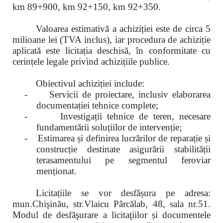
km 89+900,
km
92+150, km 92+350.
Valoarea estimativă a achiziției este de circa 5
milioane lei (TVA inclus), iar procedura de achiziție
aplicată este licitația deschisă, în conformitate cu
cerințele legale privind achizițiile publice.
Obiectivul achiziției include:
-
Servicii de proiectare, inclusiv elaborarea
documentației tehnice complete;
-
Investigații tehnice de teren, necesare
fundamentării soluțiilor de intervenție;
-
Estimarea și definirea lucrărilor de reparație și
construcție destinate asigurării stabilității
terasamentului pe segmentul feroviar
menționat.
Licitațiile se vor desfășura pe adresa:
mun.Chişinău, str.Vlaicu Pârcălab, 48, sala nr.51.
Modul de desfăşurare a licitaţiilor și documentele