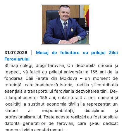
31.07.2026
|
Mesaj de felicitare cu prilejul Zilei
Feroviarului
Stimați colegi, dragi feroviari, Cu deosebită onoare și
respect, vă felicit cu prilejul aniversării a 155 ani de la
fondarea Căii Ferate din Moldova – un moment de
referință, care marchează istoria, tradiția și contribuția
esențială a transportului feroviar la dezvoltarea țării. De-
a lungul acestor 155 ani, calea ferată a unit oameni și
localități, a susținut economia țării și a reprezentat un
simbol al responsabilității, disciplinei și
profesionalismului. Toate aceste realizări au fost posibile
datorită generațiilor de feroviari, care și-au dedicat
munca și viața acestei ramuri....