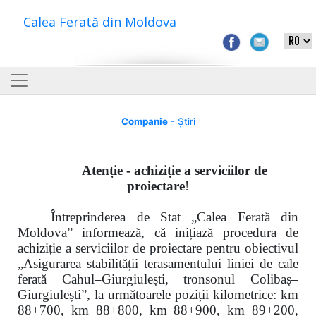
Calea Ferată din Moldova
Companie
- Știri
Atenție - achiziție a serviciilor de
proiectare
!
Întreprinderea de Stat „Calea Ferată din
Moldova” informează, că inițiază procedura de
achiziție a serviciilor de proiectare pentru obiectivul
„Asigurarea stabilității terasamentului liniei de cale
ferată Cahul–Giurgiulești, tronsonul Colibaș–
Giurgiulești”, la următoarele poziții kilometrice: km
88+700, km 88+800, km 88+900, km 89+200,