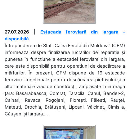
27.07.2026
|
Estacada feroviară din Iargara –
disponibilă
Întreprinderea de Stat „Calea Ferată din Moldova” (CFM)
informează despre finalizarea lucrărilor de reparație și
punerea în funcțiune a estacadei feroviare din Iargara,
care este disponibilă pentru operațiuni de descărcare a
mărfurilor. În prezent, CFM dispune de 19 estacade
feroviare funcționale pentru descărcarea pietrișului și a
altor materiale vrac de construcții, amplasate în întreaga
țară: Basarabeasca, Comrat, Taraclia, Cahul, Bender-2,
Căinari, Revaca, Rogojeni, Florești, Fălești, Răuțel,
Mateuți, Drochia, Brătușeni, Lipcani, Vălcineț, Cimișlia,
Căușeni și Iargara....