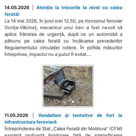
14.05.2026
|
Atenție la trecerile la nivel cu calea
ferată!
La 14 mai 2026, în jurul orei 12.50, pe tronsonul feroviar
Ocnița–Vălcineț, mecanicul unui tren a fost nevoit să
aplice frânarea de urgență, după ce un automobil a
pătruns pe calea ferată cu încălcarea prevederilor
Regulamentului circulației rutiere. În pofida măsurilor
întreprinse, impactul nu a putut fi evitat....
11.05.2026
|
Vandalism și tentative de furt la
infrastructura feroviară
Întreprinderea de Stat „Calea Ferată din Moldova” (CFM)
exprimă profundă îngrijorare față de intensificarea