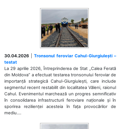
30.04.2026
|
Tronsonul feroviar Cahul-Giurgiulești –
testat
La 29 aprilie 2026, Întreprinderea de Stat „Calea Ferată
din Moldova” a efectuat testarea tronsonului feroviar de
importanță strategică Cahul-Giurgiulești, care include
segmentul recent restabilit din localitatea Văleni, raionul
Cahul. Evenimentul marchează un progres semnificativ
în consolidarea infrastructurii feroviare naționale și în
sporirea rezilienței acesteia în fața provocărilor de
mediu....