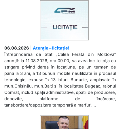
06.08.2026
|
Atenție – licitație!
Întreprinderea de Stat „Calea Ferată din Moldova”
anunță: la 11.08.2026, ora 09.00, va avea loc licitaţia cu
strigare privind darea în locațiune, pe un termen de
până la 3 ani, a 13 bunuri imobile neutilizate în procesul
tehnologic, expuse în 13 loturi. Bunurile, amplasate în
mun.Chișinău, mun.Bălți și în localitatea Bugeac, raionul
Comrat, includ spații administrative, spații de producere,
depozite, platforme de încărcare,
tansbordare/depozitare temporară a mărfuri....