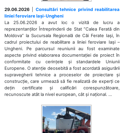
29.06.2026
|
Consultări tehnice privind reabilitarea
liniei feroviare Iași-Ungheni
La 25.06.2026 a avut loc o vizită de lucru a
reprezentanților Întreprinderii de Stat ”Calea Ferată din
Moldova” la Sucursala Regională de Căi Ferate Iași, în
cadrul proiectului de reabilitare a liniei feroviare Iași –
Ungheni. Pe parcursul reuniunii au fost examinate
aspecte privind elaborarea documentației de proiect în
conformitate cu cerințele și standardele Uniunii
Europene. O atenție deosebită a fost acordată asigurării
supravegherii tehnice a proceselor de proiectare și
construcție, care urmează să fie realizată de experți ce
dețin certificate și calificări corespunzătoare,
recunoscute atât la nivel european, cât și național. ...