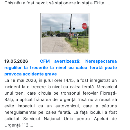
Chișinău a fost nevoit să staționeze în stația Pîrlița. ...
19.05.2026
|
CFM avertizează: Nerespectarea
regulilor la trecerile la nivel cu calea ferată poate
provoca accidente grave
La 19 mai 2026, în jurul orei 14.15, a fost înregistrat un
incident la o trecere la nivel cu calea ferată. Mecanicul
unui tren, care circula pe tronsonul feroviar Florești-
Bălți, a aplicat frânarea de urgență, însă nu a reușit să
evite impactul cu un autovehicul, care a pătruns
neregulamentar pe calea ferată. La fața locului a fost
solicitat Serviciul Național Unic pentru Apeluri de
Urgență 112....