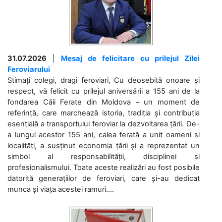
31.07.2026
|
Mesaj de felicitare cu prilejul Zilei
Feroviarului
Stimați colegi, dragi feroviari, Cu deosebită onoare și
respect, vă felicit cu prilejul aniversării a 155 ani de la
fondarea Căii Ferate din Moldova – un moment de
referință, care marchează istoria, tradiția și contribuția
esențială a transportului feroviar la dezvoltarea țării. De-
a lungul acestor 155 ani, calea ferată a unit oameni și
localități, a susținut economia țării și a reprezentat un
simbol al responsabilității, disciplinei și
profesionalismului. Toate aceste realizări au fost posibile
datorită generațiilor de feroviari, care și-au dedicat
munca și viața acestei ramuri....