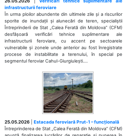
26.05.2026
|
Verificări tehnice suplimentare ale
infrastructurii feroviare
În urma ploilor abundente din ultimele zile și a riscurilor
sporite de inundații și alunecări de teren, specialiștii
Întreprinderii de Stat „Calea Ferată din Moldova” (CFM)
desfășoară verificări tehnice suplimentare ale
infrastructurii feroviare, cu accent pe sectoarele
vulnerabile și zonele unde anterior au fost înregistrate
procese de instabilitate a terenului, în special pe
segmentul feroviar Cahul-Giurgiulești....
25.05.2026
|
Estacada feroviară Prut-1 – funcțională
Întreprinderea de Stat „Calea Ferată din Moldova” (CFM)
anunță finalizarea lucrărilor de reparație și punerea în