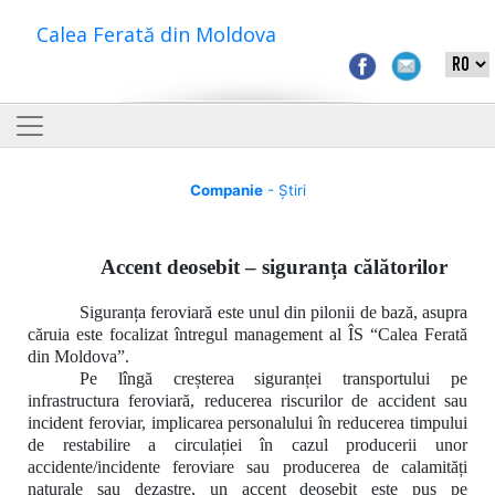
Calea Ferată din Moldova
Companie
- Știri
Accent deosebit – siguranța călătorilor
Siguranța feroviară este unul din pilonii de bază, asupra
căruia este focalizat întregul management al ÎS “Calea Ferată
din Moldova”.
Pe lîngă creșterea siguranței transportului pe
infrastructura feroviară, reducerea riscurilor de accident sau
incident feroviar, implicarea personalului în reducerea timpului
de restabilire a circulației în cazul producerii unor
accidente/incidente feroviare sau producerea de calamități
naturale sau dezastre, un accent deosebit este pus pe