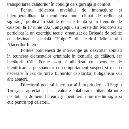
transportarea călătorilor în condiţii de siguranţă şi confort.
Pentru ridicarea nivelului de interacțiune și
interoperabilitate la menţinerea unui climat de ordine şi
siguranţă publică în staţiile de cale ferată şi în trenurile de
călători, la 17 iunie 2024, angajații Căii Ferate din Moldova au
participat la un exercițiu tactic, organizat de Brigada de poliție
cu destinație specială “Fulger” din cadrul Ministerului
Afacerilor Interne.
Forțele polițienești de intervenție au
dezvoltat abilități
în
reținerea elementelor criminale în trenurile de călători, iar
lucrătorii Căii Ferate s-au familiarizat cu metodele de
identificare a persoanelor cu comportament suspect și reacția
necesară în caz de furt a bunurilor călătorilor, huliganism sau
alte abateri.
Directorul general interimar al Întreprinderii, dl.Sergiu
Tomșa, a apreciat la justa valoare colaborarea bilaterală între
instituții în domeniul creării și menținerii unui mediu sigur și
etic pentru toți călătorii.