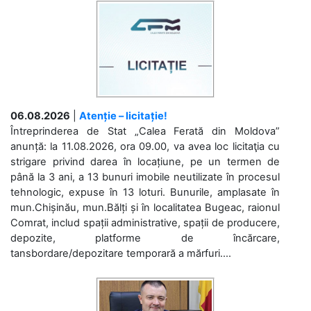
06.08.2026
|
Atenție – licitație!
Întreprinderea de Stat „Calea Ferată din Moldova”
anunță: la 11.08.2026, ora 09.00, va avea loc licitaţia cu
strigare privind darea în locațiune, pe un termen de
până la 3 ani, a 13 bunuri imobile neutilizate în procesul
tehnologic, expuse în 13 loturi. Bunurile, amplasate în
mun.Chișinău, mun.Bălți și în localitatea Bugeac, raionul
Comrat, includ spații administrative, spații de producere,
depozite, platforme de încărcare,
tansbordare/depozitare temporară a mărfuri....