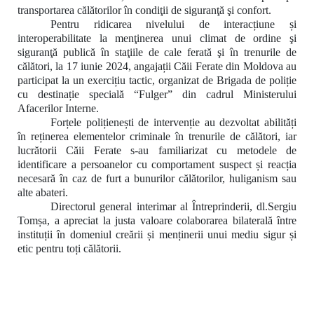
transportarea călătorilor în condiţii de siguranţă şi confort.
Pentru ridicarea nivelului de interacțiune și
interoperabilitate la menţinerea unui climat de ordine şi
siguranţă publică în staţiile de cale ferată şi în trenurile de
călători, la 17 iunie 2024, angajații Căii Ferate din Moldova au
participat la un exercițiu tactic, organizat de Brigada de poliție
cu destinație specială “Fulger” din cadrul Ministerului
Afacerilor Interne.
Forțele polițienești de intervenție au
dezvoltat abilități
în
reținerea elementelor criminale în trenurile de călători, iar
lucrătorii Căii Ferate s-au familiarizat cu metodele de
identificare a persoanelor cu comportament suspect și reacția
necesară în caz de furt a bunurilor călătorilor, huliganism sau
alte abateri.
Directorul general interimar al Întreprinderii, dl.Sergiu
Tomșa, a apreciat la justa valoare colaborarea bilaterală între
instituții în domeniul creării și menținerii unui mediu sigur și
etic pentru toți călătorii.