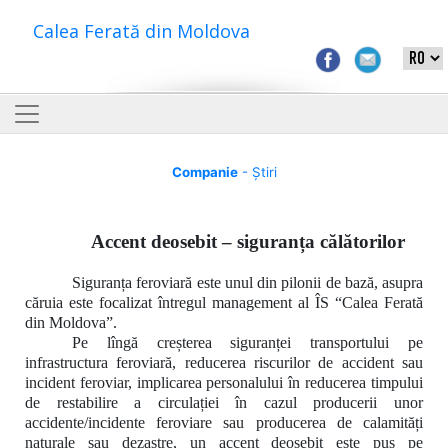
Calea Ferată din Moldova
Companie
- Știri
Accent deosebit – siguranța călătorilor
Siguranța feroviară este unul din pilonii de bază, asupra
căruia este focalizat întregul management al ÎS “Calea Ferată
din Moldova”.
Pe lîngă creșterea siguranței transportului pe
infrastructura feroviară, reducerea riscurilor de accident sau
incident feroviar, implicarea personalului în reducerea timpului
de restabilire a circulației în cazul producerii unor
accidente/incidente feroviare sau producerea de calamități
naturale sau dezastre, un accent deosebit este pus pe