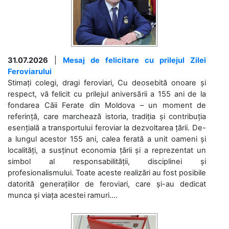
31.07.2026
|
Mesaj de felicitare cu prilejul Zilei
Feroviarului
Stimați colegi, dragi feroviari, Cu deosebită onoare și
respect, vă felicit cu prilejul aniversării a 155 ani de la
fondarea Căii Ferate din Moldova – un moment de
referință, care marchează istoria, tradiția și contribuția
esențială a transportului feroviar la dezvoltarea țării. De-
a lungul acestor 155 ani, calea ferată a unit oameni și
localități, a susținut economia țării și a reprezentat un
simbol al responsabilității, disciplinei și
profesionalismului. Toate aceste realizări au fost posibile
datorită generațiilor de feroviari, care și-au dedicat
munca și viața acestei ramuri....