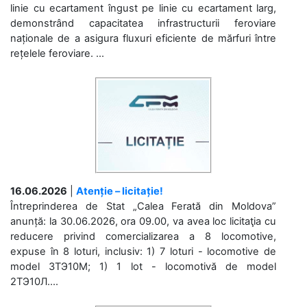
linie cu ecartament îngust pe linie cu ecartament larg,
demonstrând capacitatea infrastructurii feroviare
naționale de a asigura fluxuri eficiente de mărfuri între
rețelele feroviare. ...
16.06.2026
|
Atenție – licitație!
Întreprinderea de Stat „Calea Ferată din Moldova”
anunță: la 30.06.2026, ora 09.00, va avea loc licitaţia cu
reducere privind comercializarea a 8 locomotive,
expuse în 8 loturi, inclusiv: 1) 7 loturi - locomotive de
model 3ТЭ10М; 1) 1 lot - locomotivă de model
2ТЭ10Л....