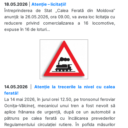
18.05.2026
|
Atenție – licitații!
Întreprinderea de Stat „Calea Ferată din Moldova”
anunță: la 26.05.2026, ora 09.00, va avea loc licitaţia cu
reducere privind comercializarea a 16 locomotive,
expuse în 16 de loturi...
14.05.2026
|
Atenție la trecerile la nivel cu calea
ferată!
La 14 mai 2026, în jurul orei 12.50, pe tronsonul feroviar
Ocnița–Vălcineț, mecanicul unui tren a fost nevoit să
aplice frânarea de urgență, după ce un automobil a
pătruns pe calea ferată cu încălcarea prevederilor
Regulamentului circulației rutiere. În pofida măsurilor