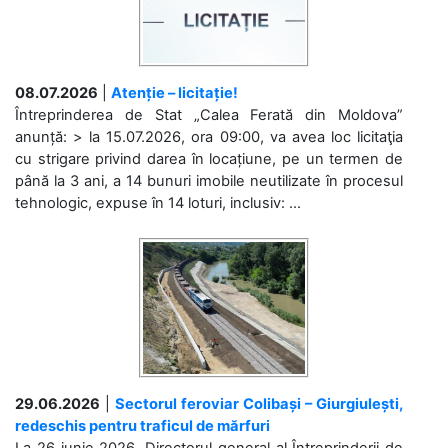
08.07.2026
|
Atenție – licitație!
Întreprinderea de Stat „Calea Ferată din Moldova”
anunță: > la 15.07.2026, ora 09:00, va avea loc licitaţia
cu strigare privind darea în locațiune, pe un termen de
până la 3 ani, a 14 bunuri imobile neutilizate în procesul
tehnologic, expuse în 14 loturi, inclusiv: ...
29.06.2026
|
Sectorul feroviar Colibași – Giurgiulești,
redeschis pentru traficul de mărfuri
La 26 iunie 2026, Directorul general al Întreprinderii de