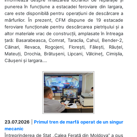
punerea în funcțiune a estacadei feroviare din Iargara,
care este disponibilă pentru operațiuni de descărcare a
mărfurilor. În prezent, CFM dispune de 19 estacade
feroviare funcționale pentru descărcarea pietrișului și a
altor materiale vrac de construcții, amplasate în întreaga
țară: Basarabeasca, Comrat, Taraclia, Cahul, Bender-2,
Căinari, Revaca, Rogojeni, Florești, Fălești, Răuțel,
Mateuți, Drochia, Brătușeni, Lipcani, Vălcineț, Cimișlia,
Căușeni și Iargara....
23.07.2026
|
Primul tren de marfă operat de un singur
mecanic
Întreprinderea de Stat „Calea Ferată din Moldova” a pus