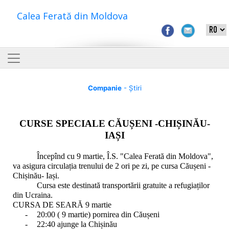
Calea Ferată din Moldova
Companie
- Știri
CURSE SPECIALE CĂUȘENI -CHIȘINĂU-
IAȘI
Începînd cu 9 martie, Î.S. "
Calea Ferată din Moldova
"
,
va asigura circulația trenului de 2 ori pe zi, pe cursa Căușeni -
Chișinău- Iași.
Cursa este destinată transportării gratuite a refugiaților
din Ucraina.
CURSA DE SEARĂ 9 martie
-
20:00 ( 9 martie) pornirea din Căușeni
-
22:40 ajunge la Chișinău