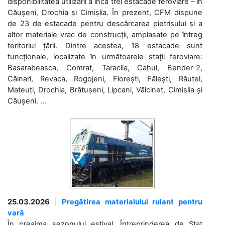
disponibilitatea utilizării a încă trei estacade feroviare – în
Căușeni, Drochia și Cimișlia. În prezent, CFM dispune
de 23 de estacade pentru descărcarea pietrișului și a
altor materiale vrac de construcții, amplasate pe întreg
teritoriul țării. Dintre acestea, 18 estacade sunt
funcționale, localizate în următoarele stații feroviare:
Basarabeasca, Comrat, Taraclia, Cahul, Bender-2,
Căinari, Revaca, Rogojeni, Florești, Fălești, Răuțel,
Mateuți, Drochia, Brătușeni, Lipcani, Vălcineț, Cimișlia și
Căușeni. ...
25.03.2026
|
Pregătirea materialului rulant pentru
vară
În preajma sezonului estival, Întreprinderea de Stat