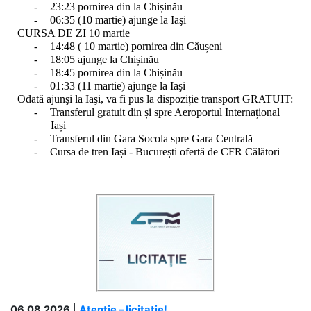
-
23:23 pornirea din la Chișinău
-
06:35 (10 martie) ajunge la Iaşi
CURSA DE ZI 10 martie
-
14:48 ( 10 martie) pornirea din Căușeni
-
18:05 ajunge la Chișinău
-
18:45 pornirea din la Chișinău
-
01:33 (11 martie) ajunge la Iaşi
Odată ajunşi la Iaşi, va fi pus la dispoziție transport GRATUIT:
-
Transferul gratuit din și spre Aeroportul Internațional
Iași
-
Transferul din Gara Socola spre Gara Centrală
-
Cursa de tren Iași - București ofertă de CFR Călători
06.08.2026
|
Atenție – licitație!