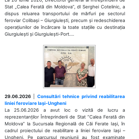
Stat „Calea Ferată din Moldova”, dl Serghei Cotelinic, a
dispus reluarea transportului de mărfuri pe sectorul
feroviar Colibași – Giurgiulești, precum și redeschiderea
operațiunilor de încărcare la toate stațiile cu destinația
Giurgiulești și Giurgiulești-Port....
29.06.2026
|
Consultări tehnice privind reabilitarea
liniei feroviare Iași-Ungheni
La 25.06.2026 a avut loc o vizită de lucru a
reprezentanților Întreprinderii de Stat ”Calea Ferată din
Moldova” la Sucursala Regională de Căi Ferate Iași, în
cadrul proiectului de reabilitare a liniei feroviare Iași –
Ungheni. Pe parcursul reuniunii au fost examinate