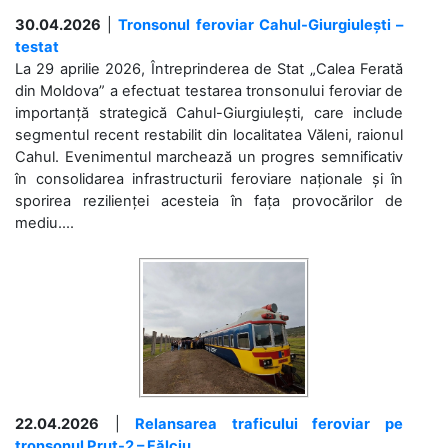
30.04.2026
|
Tronsonul feroviar Cahul-Giurgiulești –
testat
La 29 aprilie 2026, Întreprinderea de Stat „Calea Ferată
din Moldova” a efectuat testarea tronsonului feroviar de
importanță strategică Cahul-Giurgiulești, care include
segmentul recent restabilit din localitatea Văleni, raionul
Cahul. Evenimentul marchează un progres semnificativ
în consolidarea infrastructurii feroviare naționale și în
sporirea rezilienței acesteia în fața provocărilor de
mediu....
22.04.2026
|
Relansarea traficului feroviar pe
tronsonul Prut-2 – Fălciu