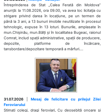
Întreprinderea de Stat „Calea Ferată din Moldova”
anunță: la 11.08.2026, ora 09.00, va avea loc licitaţia cu
strigare privind darea în locațiune, pe un termen de
până la 3 ani, a 13 bunuri imobile neutilizate în procesul
tehnologic, expuse în 13 loturi. Bunurile, amplasate în
mun.Chișinău, mun.Bălți și în localitatea Bugeac, raionul
Comrat, includ spații administrative, spații de producere,
depozite, platforme de încărcare,
tansbordare/depozitare temporară a mărfuri....
31.07.2026
|
Mesaj de felicitare cu prilejul Zilei
Feroviarului
Stimați colegi, dragi feroviari, Cu deosebită onoare și