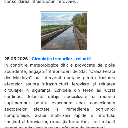
consolidarea infrastructurii feroviare. ...
25.05.2026
|
Circulația trenurilor - reluată
În condițiile meteorologice dificile provocate de ploile
abundente, angajații Întreprinderii de Stat “Calea Ferată
din Moldova” au intervenit operativ pentru limitarea
efectelor asupra infrastructurii feroviare și reluarea
circulației în siguranță. Echipele din teren au lucrat
continuu, folosind utilaje specializate și resurse
suplimentare pentru evacuarea apei, consolidarea
sectoarelor afectate și remedierea porțiunilor
compromise. Grație mobilizării rapide și efortului
susținut al feroviarilor, circulația trenurilor a fost reluată
treptat pe principalele trasee afectate de intemperii. ...