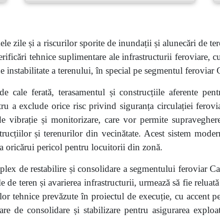
 zile și a riscurilor sporite de inundații și alunecări de tere
icări tehnice suplimentare ale infrastructurii feroviare, cu
e instabilitate a terenului, în special pe segmentul feroviar
 de cale ferată, terasamentul și construcțiile aferente pe
tru a exclude orice risc privind siguranța circulației ferov
de vibrație și monitorizare, care vor permite supravegherea
trucțiilor și terenurilor din vecinătate. Acest sistem mod
sa oricărui pericol pentru locuitorii din zonă.
plex de restabilire și consolidare a segmentului feroviar C
 de teren și avarierea infrastructurii, urmează să fie reluată
iilor tehnice prevăzute în proiectul de execuție, cu accent pe
are de consolidare și stabilizare pentru asigurarea exploat