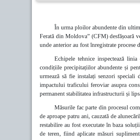
În urma ploilor abundente din ultimele
Ferată din Moldova” (CFM) desfășoară verif
unde anterior au fost înregistrate procese d
Echipele tehnice inspectează linia
condițiile precipitațiilor abundente și pen
urmează să fie instalați senzori speciali 
impactului traficului feroviar asupra cons
permanent stabilitatea infrastructurii și lip
Măsurile fac parte din procesul com
de aproape patru ani, cauzată de alunecările
restabilire au fost executate în baza soluț
de teren, fiind aplicate măsuri supliment