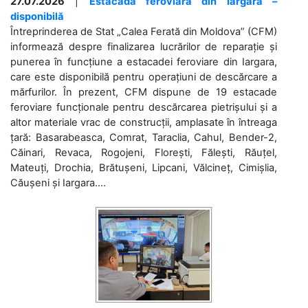
27.07.2026
|
Estacada feroviară din Iargara –
disponibilă
Întreprinderea de Stat „Calea Ferată din Moldova” (CFM)
informează despre finalizarea lucrărilor de reparație și
punerea în funcțiune a estacadei feroviare din Iargara,
care este disponibilă pentru operațiuni de descărcare a
mărfurilor. În prezent, CFM dispune de 19 estacade
feroviare funcționale pentru descărcarea pietrișului și a
altor materiale vrac de construcții, amplasate în întreaga
țară: Basarabeasca, Comrat, Taraclia, Cahul, Bender-2,
Căinari, Revaca, Rogojeni, Florești, Fălești, Răuțel,
Mateuți, Drochia, Brătușeni, Lipcani, Vălcineț, Cimișlia,
Căușeni și Iargara....