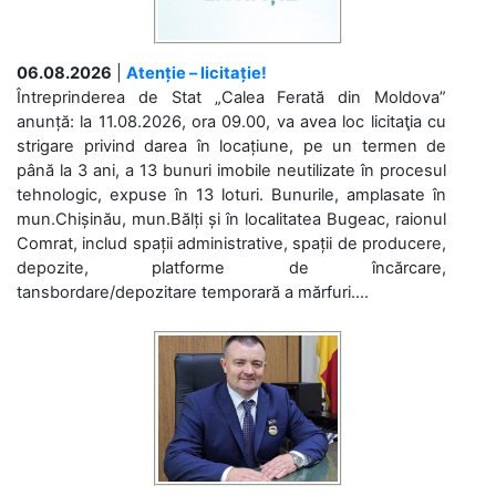
06.08.2026
|
Atenție – licitație!
Întreprinderea de Stat „Calea Ferată din Moldova”
anunță: la 11.08.2026, ora 09.00, va avea loc licitaţia cu
strigare privind darea în locațiune, pe un termen de
până la 3 ani, a 13 bunuri imobile neutilizate în procesul
tehnologic, expuse în 13 loturi. Bunurile, amplasate în
mun.Chișinău, mun.Bălți și în localitatea Bugeac, raionul
Comrat, includ spații administrative, spații de producere,
depozite, platforme de încărcare,
tansbordare/depozitare temporară a mărfuri....