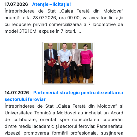
17.07.2026
|
Atenție – licitație!
Întreprinderea de Stat „Calea Ferată din Moldova”
anunță: > la 28.07.2026, ora 09.00, va avea loc licitaţia
cu reducere privind comercializarea a 7 locomotive de
model 3ТЭ10М, expuse în 7 loturi. ...
14.07.2026
|
Parteneriat strategic pentru dezvoltarea
sectorului feroviar
Întreprinderea de Stat „Calea Ferată din Moldova” și
Universitatea Tehnică a Moldovei au încheiat un Acord
de colaborare, orientat spre consolidarea cooperării
dintre mediul academic și sectorul feroviar. Parteneriatul
vizează promovarea formării profesionale, susținerea