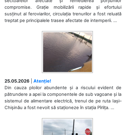
sectoarelor afectate și remedierea porțiunilor
compromise. Grație mobilizării rapide și efortului
susținut al feroviarilor, circulația trenurilor a fost reluată
treptat pe principalele trasee afectate de intemperii. ...
25.05.2026
|
Atenție!
Din cauza ploilor abundente și a riscului evident de
pătrundere a apei la componentele de sub vagoane și la
sistemul de alimentare electrică, trenul de pe ruta Iași–
Chișinău a fost nevoit să staționeze în stația Pîrlița. ...