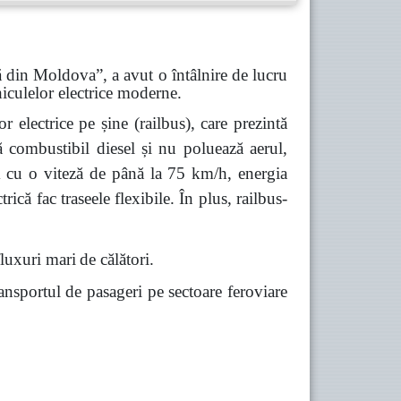
 din Moldova”, a avut o întâlnire de lucru
hiculelor electrice moderne.
or electrice pe șine (railbus), care prezintă
ă combustibil diesel și nu poluează aerul,
km cu o viteză de până la 75 km/h, energia
rică fac traseele flexibile. În plus, railbus-
fluxuri mari
de călători.
ransportul de pasageri pe sectoare feroviare