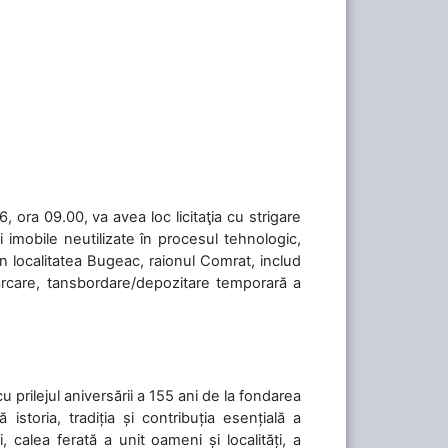
 ora 09.00, va avea loc licitaţia cu strigare
 imobile neutilizate în procesul tehnologic,
în localitatea Bugeac, raionul Comrat, includ
cărcare, tansbordare/depozitare temporară a
cu prilejul aniversării a 155 ani de la fondarea
toria, tradiția și contribuția esențială a
, calea ferată a unit oameni și localități, a