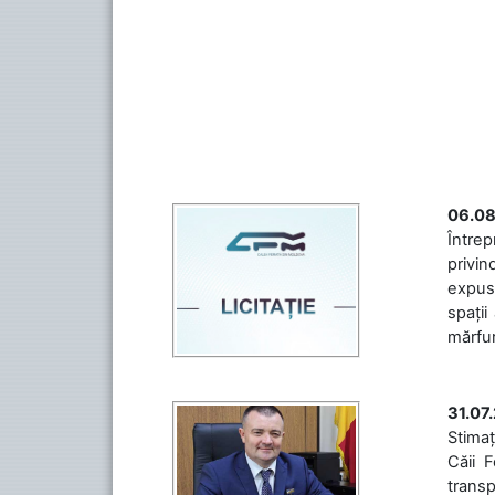
06.08
Întrep
privin
expuse
spații
mărfuri
31.07
Stimaț
Căii 
transp