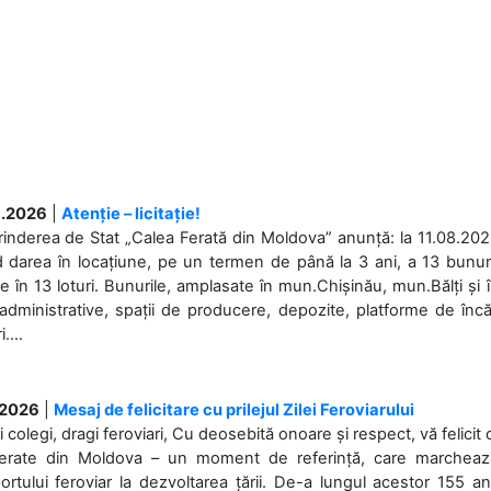
.2026
|
Atenție – licitație!
rinderea de Stat „Calea Ferată din Moldova” anunță: la 11.08.2026,
d darea în locațiune, pe un termen de până la 3 ani, a 13 bunuri
 în 13 loturi. Bunurile, amplasate în mun.Chișinău, mun.Bălți și 
 administrative, spații de producere, depozite, platforme de în
....
.2026
|
Mesaj de felicitare cu prilejul Zilei Feroviarului
i colegi, dragi feroviari, Cu deosebită onoare și respect, vă felicit 
Ferate din Moldova – un moment de referință, care marchează is
ortului feroviar la dezvoltarea țării. De-a lungul acestor 155 ani