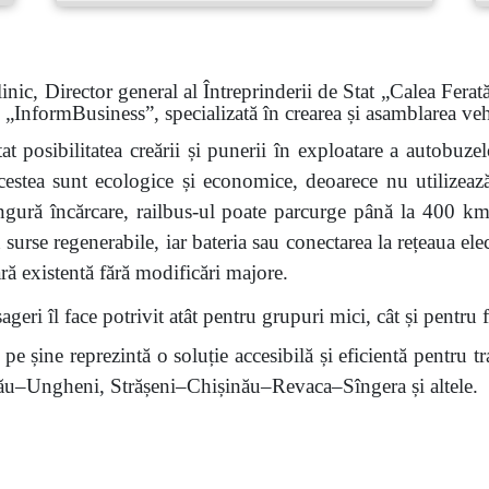
 Director general al Întreprinderii de Stat „Calea Ferată
i „Inform
B
usiness”, specializată în crearea și asamblarea ve
tat posibilitatea creării și punerii în exploatare a autobuzel
Acestea sunt ecologice și economice, deoarece nu utilizeaz
singură încărcare, railbus-ul poate parcurge până la 400 
 surse regenerabile, iar bateria sau conectarea la rețeaua elect
iară existentă fără modificări majore.
geri îl face potrivit atât pentru grupuri mici, cât și pentru 
pe șine reprezintă o soluție accesibilă și eficientă pentru t
nău–Ungheni, Strășeni–Chișinău–Revaca–Sîngera și altele.