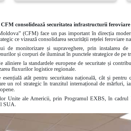
CFM consolidează securitatea infrastructurii feroviare
Moldova” (CFM) face un pas important în direcția modernizăr
ategic ce vizează consolidarea securității rețelei feroviare na
ui de monitorizare și supraveghere, prin instalarea de
rilor și corpuri de iluminat în punctele strategice de pe tr
de aliniere la standardele europene de securitate și contribui
zarea fluxurilor logistice regionale.
 esențială atât pentru securitatea națională, cât și pentru c
 un rol strategic în tranzitul internațional de mărfuri, iar 
ropene.
telor Unite ale Americii, prin Programul EXBS, în cadru
ul SUA.