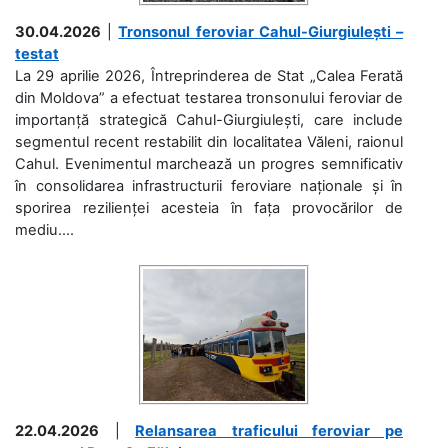
30.04.2026
|
Tronsonul feroviar Cahul-Giurgiulești –
testat
La 29 aprilie 2026, Întreprinderea de Stat „Calea Ferată
din Moldova” a efectuat testarea tronsonului feroviar de
importanță strategică Cahul-Giurgiulești, care include
segmentul recent restabilit din localitatea Văleni, raionul
Cahul. Evenimentul marchează un progres semnificativ
în consolidarea infrastructurii feroviare naționale și în
sporirea rezilienței acesteia în fața provocărilor de
mediu....
22.04.2026
|
Relansarea traficului feroviar pe