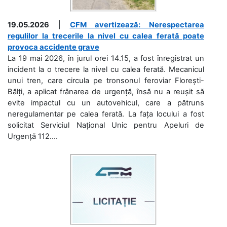
19.05.2026
|
CFM avertizează: Nerespectarea
regulilor la trecerile la nivel cu calea ferată poate
provoca accidente grave
La 19 mai 2026, în jurul orei 14.15, a fost înregistrat un
incident la o trecere la nivel cu calea ferată. Mecanicul
unui tren, care circula pe tronsonul feroviar Florești-
Bălți, a aplicat frânarea de urgență, însă nu a reușit să
evite impactul cu un autovehicul, care a pătruns
neregulamentar pe calea ferată. La fața locului a fost
solicitat Serviciul Național Unic pentru Apeluri de
Urgență 112....