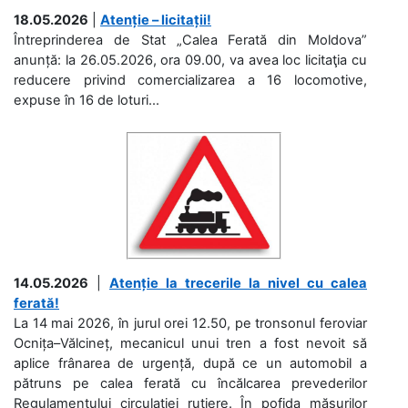
18.05.2026
|
Atenție – licitații!
Întreprinderea de Stat „Calea Ferată din Moldova”
anunță: la 26.05.2026, ora 09.00, va avea loc licitaţia cu
reducere privind comercializarea a 16 locomotive,
expuse în 16 de loturi...
14.05.2026
|
Atenție la trecerile la nivel cu calea
ferată!
La 14 mai 2026, în jurul orei 12.50, pe tronsonul feroviar
Ocnița–Vălcineț, mecanicul unui tren a fost nevoit să
aplice frânarea de urgență, după ce un automobil a
pătruns pe calea ferată cu încălcarea prevederilor
Regulamentului circulației rutiere. În pofida măsurilor