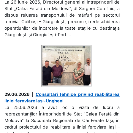
La 26 iunie 2026, Directorul general al Întreprinderii de
Stat „Calea Ferată din Moldova”, dl Serghei Cotelinic, a
dispus reluarea transportului de mărfuri pe sectorul
feroviar Colibași – Giurgiulești, precum și redeschiderea
operațiunilor de încărcare la toate stațiile cu destinația
Giurgiulești și Giurgiulești-Port....
29.06.2026
|
Consultări tehnice privind reabilitarea
liniei feroviare Iași-Ungheni
La 25.06.2026 a avut loc o vizită de lucru a
reprezentanților Întreprinderii de Stat ”Calea Ferată din
Moldova” la Sucursala Regională de Căi Ferate Iași, în
cadrul proiectului de reabilitare a liniei feroviare Iași –