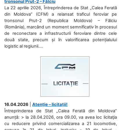
tronsonul Prut-2 – Fălciu
La 22 aprilie 2026, Întreprinderea de Stat „Calea Ferată
din Moldova” (CFM) a relansat traficul feroviar pe
tronsonul Prut-2 (Republica Moldova) – Fălciu
(România), marcând un moment semnificativ în procesul
de reconectare a infrastructurii feroviare dintre cele
două state, precum și în valorificarea potențialului
logistic al regiunii....
16.04.2026
|
Atenție – licitații!
Întreprinderea de Stat „Calea Ferată din Moldova”
anunță: > la 28.04.2026, ora 09.00, va avea loc licitaţia
cu reducere privind comercializarea a 21 locomotive,
expuse în 21 de loturi, inclusiv: - 19 de loturi -