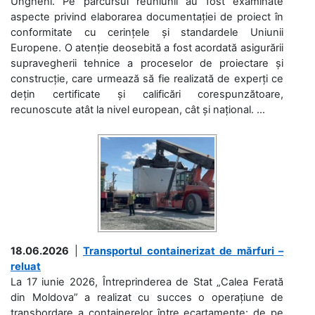
Ungheni. Pe parcursul reuniunii au fost examinate
aspecte privind elaborarea documentației de proiect în
conformitate cu cerințele și standardele Uniunii
Europene. O atenție deosebită a fost acordată asigurării
supravegherii tehnice a proceselor de proiectare și
construcție, care urmează să fie realizată de experți ce
dețin certificate și calificări corespunzătoare,
recunoscute atât la nivel european, cât și național. ...
18.06.2026
|
Transportul containerizat de mărfuri –
reluat
La 17 iunie 2026, Întreprinderea de Stat „Calea Ferată
din Moldova” a realizat cu succes o operațiune de
transbordare a containerelor între ecartamente: de pe