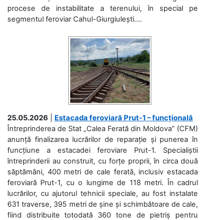
procese de instabilitate a terenului, în special pe
segmentul feroviar Cahul-Giurgiulești....
25.05.2026
|
Estacada feroviară Prut-1 – funcțională
Întreprinderea de Stat „Calea Ferată din Moldova” (CFM)
anunță finalizarea lucrărilor de reparație și punerea în
funcțiune a estacadei feroviare Prut-1. Specialiștii
întreprinderii au construit, cu forțe proprii, în circa două
săptămâni, 400 metri de cale ferată, inclusiv estacada
feroviară Prut-1, cu o lungime de 118 metri. În cadrul
lucrărilor, cu ajutorul tehnicii speciale, au fost instalate
631 traverse, 395 metri de șine și schimbătoare de cale,
fiind distribuite totodată 360 tone de pietriș pentru