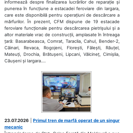
informează despre finalizarea lucrărilor de reparație și
punerea în funcțiune a estacadei feroviare din Iargara,
care este disponibilă pentru operațiuni de descărcare a
mărfurilor. În prezent, CFM dispune de 19 estacade
feroviare funcționale pentru descărcarea pietrișului și a
altor materiale vrac de construcții, amplasate în întreaga
țară: Basarabeasca, Comrat, Taraclia, Cahul, Bender-2,
Căinari, Revaca, Rogojeni, Florești, Fălești, Răuțel,
Mateuți, Drochia, Brătușeni, Lipcani, Vălcineț, Cimișlia,
Căușeni și Iargara....
23.07.2026
|
Primul tren de marfă operat de un singur
mecanic