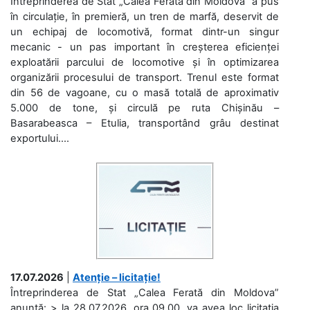
Întreprinderea de Stat „Calea Ferată din Moldova” a pus
în circulație, în premieră, un tren de marfă, deservit de
un echipaj de locomotivă, format dintr-un singur
mecanic - un pas important în creșterea eficienței
exploatării parcului de locomotive și în optimizarea
organizării procesului de transport. Trenul este format
din 56 de vagoane, cu o masă totală de aproximativ
5.000 de tone, și circulă pe ruta Chișinău –
Basarabeasca – Etulia, transportând grâu destinat
exportului....
17.07.2026
|
Atenție – licitație!
Întreprinderea de Stat „Calea Ferată din Moldova”
anunță: > la 28.07.2026, ora 09.00, va avea loc licitaţia