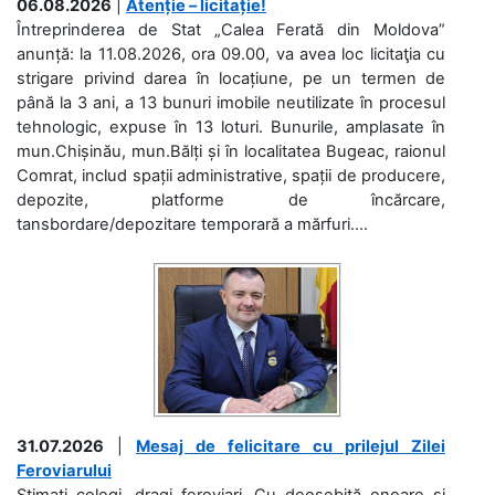
06.08.2026
|
Atenție – licitație!
Întreprinderea de Stat „Calea Ferată din Moldova”
anunță: la 11.08.2026, ora 09.00, va avea loc licitaţia cu
strigare privind darea în locațiune, pe un termen de
până la 3 ani, a 13 bunuri imobile neutilizate în procesul
tehnologic, expuse în 13 loturi. Bunurile, amplasate în
mun.Chișinău, mun.Bălți și în localitatea Bugeac, raionul
Comrat, includ spații administrative, spații de producere,
depozite, platforme de încărcare,
tansbordare/depozitare temporară a mărfuri....
31.07.2026
|
Mesaj de felicitare cu prilejul Zilei
Feroviarului
Stimați colegi, dragi feroviari, Cu deosebită onoare și