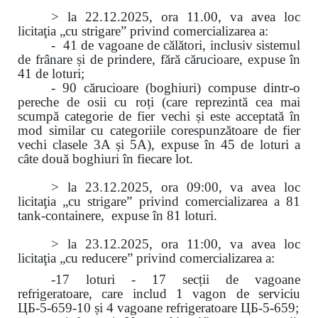
> la 22.12.2025, ora 11.00, va avea loc
licitaţia „cu strigare” privind comercializarea a:
- 41 de vagoane de călători, inclusiv sistemul
de frânare și de prindere, fără cărucioare, expuse în
41 de loturi;
- 90 cărucioare (boghiuri) compuse dintr-o
pereche de osii cu roți (care reprezintă cea mai
scumpă categorie de fier vechi și este acceptată în
mod similar cu categoriile corespunzătoare de fier
vechi clasele 3A și 5A), expuse în 45 de loturi a
câte două boghiuri în fiecare lot.
> la 23.12.2025, ora 09:00, va avea loc
licitaţia „cu strigare” privind comercializarea
a 81
tank-containere, expuse în 81 loturi.
> la 23.12.2025, ora 11:00, va avea loc
licitaţia „cu reducere” privind comercializarea a:
-17 loturi - 17 secții de vagoane
refrigeratoare, care includ 1 vagon de serviciu
ЦБ-5-659-10 și 4 vagoane refrigeratoare ЦБ-5-659;