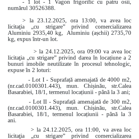
- 1 lot - 1 Vagon frigorific cu patru osii,
numărul 30526388.
> la 23.12.2025, ora 13:00, va avea loc
licitaţia „cu strigare” privind comercializarea
Aluminiu 2935,40 kg, Aluminiu (așchii) 2735,70
kg, expus într-un lot.
> la 24.12.2025, ora 09:00 va avea loc
licitaţia „cu strigare” privind darea în locațiune a 2
bunuri imobile neutilizate în procesul tehnologic,
expuse în 2 loturi:
- Lot I - Suprafață amenajată de 4000 m2,
(nr.cad.0100301.443), mun. Chișinău, str.Calea
Basarabiei, 18/1, termenul locațiunii - până la 3 ani;
- Lot II - Suprafață amenajată de 300 m2,
(nr.cad.0100301.443), mun. Chișinău, str.Calea
Basarabiei, 18/1, termenul locațiunii - până la 3
ani.
> la 24.12.2025, ora 11:00, va avea loc
licitaţia „cu strigare” privind comercializarea