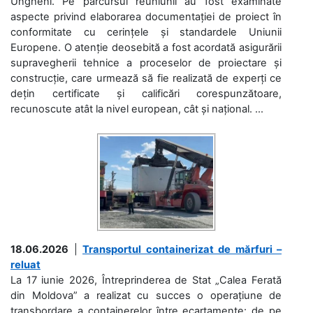
Ungheni. Pe parcursul reuniunii au fost examinate
aspecte privind elaborarea documentației de proiect în
conformitate cu cerințele și standardele Uniunii
Europene. O atenție deosebită a fost acordată asigurării
supravegherii tehnice a proceselor de proiectare și
construcție, care urmează să fie realizată de experți ce
dețin certificate și calificări corespunzătoare,
recunoscute atât la nivel european, cât și național. ...
18.06.2026
|
Transportul containerizat de mărfuri –
reluat
La 17 iunie 2026, Întreprinderea de Stat „Calea Ferată
din Moldova” a realizat cu succes o operațiune de
transbordare a containerelor între ecartamente: de pe