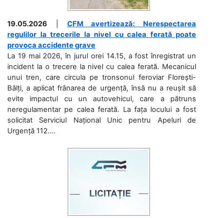
19.05.2026
|
CFM avertizează: Nerespectarea
regulilor la trecerile la nivel cu calea ferată poate
provoca accidente grave
La 19 mai 2026, în jurul orei 14.15, a fost înregistrat un
incident la o trecere la nivel cu calea ferată. Mecanicul
unui tren, care circula pe tronsonul feroviar Florești-
Bălți, a aplicat frânarea de urgență, însă nu a reușit să
evite impactul cu un autovehicul, care a pătruns
neregulamentar pe calea ferată. La fața locului a fost
solicitat Serviciul Național Unic pentru Apeluri de
Urgență 112....