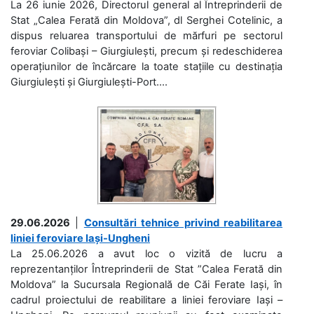
La 26 iunie 2026, Directorul general al Întreprinderii de
Stat „Calea Ferată din Moldova”, dl Serghei Cotelinic, a
dispus reluarea transportului de mărfuri pe sectorul
feroviar Colibași – Giurgiulești, precum și redeschiderea
operațiunilor de încărcare la toate stațiile cu destinația
Giurgiulești și Giurgiulești-Port....
29.06.2026
|
Consultări tehnice privind reabilitarea
liniei feroviare Iași-Ungheni
La 25.06.2026 a avut loc o vizită de lucru a
reprezentanților Întreprinderii de Stat ”Calea Ferată din
Moldova” la Sucursala Regională de Căi Ferate Iași, în
cadrul proiectului de reabilitare a liniei feroviare Iași –