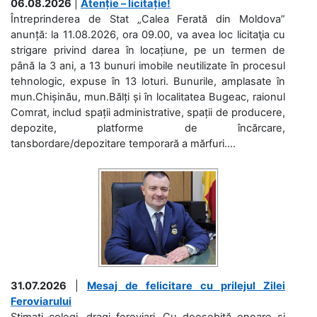
06.08.2026
|
Atenție – licitație!
Întreprinderea de Stat „Calea Ferată din Moldova”
anunță: la 11.08.2026, ora 09.00, va avea loc licitaţia cu
strigare privind darea în locațiune, pe un termen de
până la 3 ani, a 13 bunuri imobile neutilizate în procesul
tehnologic, expuse în 13 loturi. Bunurile, amplasate în
mun.Chișinău, mun.Bălți și în localitatea Bugeac, raionul
Comrat, includ spații administrative, spații de producere,
depozite, platforme de încărcare,
tansbordare/depozitare temporară a mărfuri....
31.07.2026
|
Mesaj de felicitare cu prilejul Zilei
Feroviarului
Stimați colegi, dragi feroviari, Cu deosebită onoare și