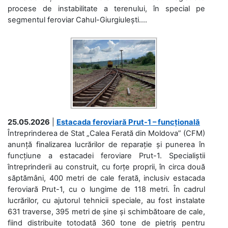
procese de instabilitate a terenului, în special pe
segmentul feroviar Cahul-Giurgiulești....
25.05.2026
|
Estacada feroviară Prut-1 – funcțională
Întreprinderea de Stat „Calea Ferată din Moldova” (CFM)
anunță finalizarea lucrărilor de reparație și punerea în
funcțiune a estacadei feroviare Prut-1. Specialiștii
întreprinderii au construit, cu forțe proprii, în circa două
săptămâni, 400 metri de cale ferată, inclusiv estacada
feroviară Prut-1, cu o lungime de 118 metri. În cadrul
lucrărilor, cu ajutorul tehnicii speciale, au fost instalate
631 traverse, 395 metri de șine și schimbătoare de cale,
fiind distribuite totodată 360 tone de pietriș pentru