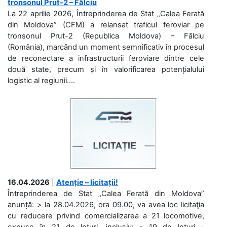
tronsonul Prut-2 – Fălciu
La 22 aprilie 2026, Întreprinderea de Stat „Calea Ferată
din Moldova” (CFM) a relansat traficul feroviar pe
tronsonul Prut-2 (Republica Moldova) – Fălciu
(România), marcând un moment semnificativ în procesul
de reconectare a infrastructurii feroviare dintre cele
două state, precum și în valorificarea potențialului
logistic al regiunii....
16.04.2026
|
Atenție – licitații!
Întreprinderea de Stat „Calea Ferată din Moldova”
anunță: > la 28.04.2026, ora 09.00, va avea loc licitaţia
cu reducere privind comercializarea a 21 locomotive,
expuse în 21 de loturi, inclusiv: - 19 de loturi -