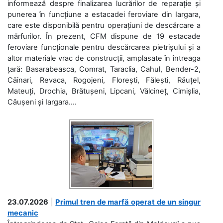
informează despre finalizarea lucrărilor de reparație și
punerea în funcțiune a estacadei feroviare din Iargara,
care este disponibilă pentru operațiuni de descărcare a
mărfurilor. În prezent, CFM dispune de 19 estacade
feroviare funcționale pentru descărcarea pietrișului și a
altor materiale vrac de construcții, amplasate în întreaga
țară: Basarabeasca, Comrat, Taraclia, Cahul, Bender-2,
Căinari, Revaca, Rogojeni, Florești, Fălești, Răuțel,
Mateuți, Drochia, Brătușeni, Lipcani, Vălcineț, Cimișlia,
Căușeni și Iargara....
23.07.2026
|
Primul tren de marfă operat de un singur
mecanic