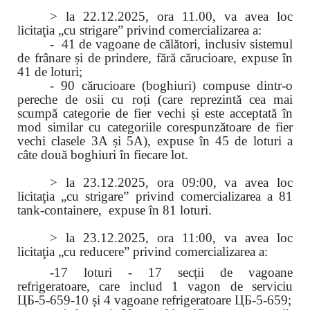
> la 22.12.2025, ora 11.00, va avea loc
licitaţia „cu strigare” privind comercializarea a:
- 41 de vagoane de călători, inclusiv sistemul
de frânare și de prindere, fără cărucioare, expuse în
41 de loturi;
- 90 cărucioare (boghiuri) compuse dintr-o
pereche de osii cu roți (care reprezintă cea mai
scumpă categorie de fier vechi și este acceptată în
mod similar cu categoriile corespunzătoare de fier
vechi clasele 3A și 5A), expuse în 45 de loturi a
câte două boghiuri în fiecare lot.
> la 23.12.2025, ora 09:00, va avea loc
licitaţia „cu strigare” privind comercializarea
a 81
tank-containere, expuse în 81 loturi.
> la 23.12.2025, ora 11:00, va avea loc
licitaţia „cu reducere” privind comercializarea a:
-17 loturi - 17 secții de vagoane
refrigeratoare, care includ 1 vagon de serviciu
ЦБ-5-659-10 și 4 vagoane refrigeratoare ЦБ-5-659;