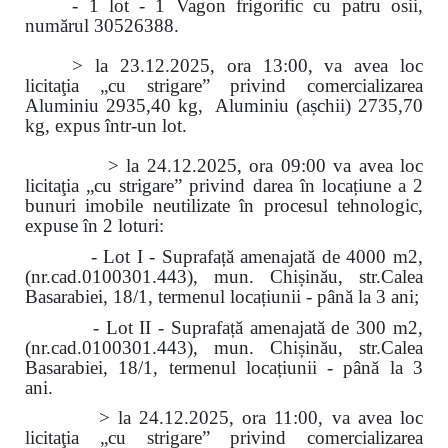
- 1 lot - 1 Vagon frigorific cu patru osii,
numărul 30526388.
> la 23.12.2025, ora 13:00, va avea loc
licitaţia „cu strigare” privind comercializarea
Aluminiu 2935,40 kg, Aluminiu (așchii) 2735,70
kg, expus într-un lot.
> la 24.12.2025, ora 09:00 va avea loc
licitaţia „cu strigare” privind darea în locațiune a 2
bunuri imobile neutilizate în procesul tehnologic,
expuse în 2 loturi:
- Lot I - Suprafață amenajată de 4000 m2,
(nr.cad.0100301.443), mun. Chișinău, str.Calea
Basarabiei, 18/1, termenul locațiunii - până la 3 ani;
- Lot II - Suprafață amenajată de 300 m2,
(nr.cad.0100301.443), mun. Chișinău, str.Calea
Basarabiei, 18/1, termenul locațiunii - până la 3
ani.
> la 24.12.2025, ora 11:00, va avea loc
licitaţia „cu strigare” privind comercializarea