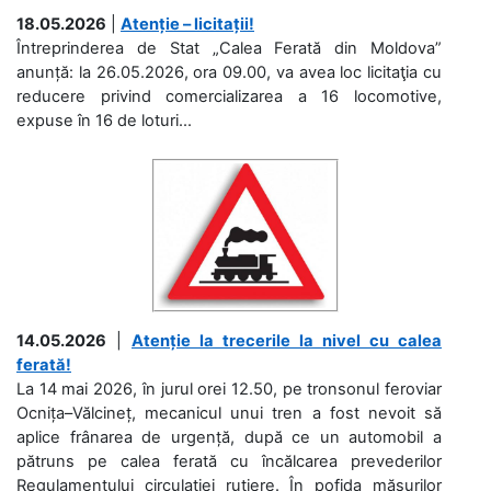
18.05.2026
|
Atenție – licitații!
Întreprinderea de Stat „Calea Ferată din Moldova”
anunță: la 26.05.2026, ora 09.00, va avea loc licitaţia cu
reducere privind comercializarea a 16 locomotive,
expuse în 16 de loturi...
14.05.2026
|
Atenție la trecerile la nivel cu calea
ferată!
La 14 mai 2026, în jurul orei 12.50, pe tronsonul feroviar
Ocnița–Vălcineț, mecanicul unui tren a fost nevoit să
aplice frânarea de urgență, după ce un automobil a
pătruns pe calea ferată cu încălcarea prevederilor
Regulamentului circulației rutiere. În pofida măsurilor