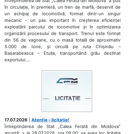
Întreprinderea de Stat „Calea Ferată din Moldova” a pus
în circulație, în premieră, un tren de marfă, deservit de
un echipaj de locomotivă, format dintr-un singur
mecanic - un pas important în creșterea eficienței
exploatării parcului de locomotive și în optimizarea
organizării procesului de transport. Trenul este format
din 56 de vagoane, cu o masă totală de aproximativ
5.000 de tone, și circulă pe ruta Chișinău –
Basarabeasca – Etulia, transportând grâu destinat
exportului....
17.07.2026
|
Atenție – licitație!
Întreprinderea de Stat „Calea Ferată din Moldova”
anunță: > la 28.07.2026, ora 09.00, va avea loc licitaţia