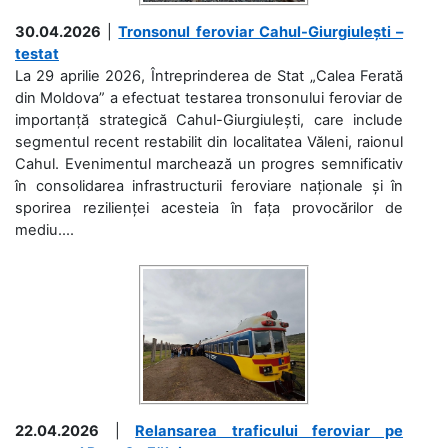
30.04.2026
|
Tronsonul feroviar Cahul-Giurgiulești –
testat
La 29 aprilie 2026, Întreprinderea de Stat „Calea Ferată
din Moldova” a efectuat testarea tronsonului feroviar de
importanță strategică Cahul-Giurgiulești, care include
segmentul recent restabilit din localitatea Văleni, raionul
Cahul. Evenimentul marchează un progres semnificativ
în consolidarea infrastructurii feroviare naționale și în
sporirea rezilienței acesteia în fața provocărilor de
mediu....
22.04.2026
|
Relansarea traficului feroviar pe