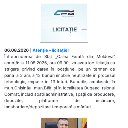
06.08.2026
|
Atenție – licitație!
Întreprinderea de Stat „Calea Ferată din Moldova”
anunță: la 11.08.2026, ora 09.00, va avea loc licitaţia cu
strigare privind darea în locațiune, pe un termen de
până la 3 ani, a 13 bunuri imobile neutilizate în procesul
tehnologic, expuse în 13 loturi. Bunurile, amplasate în
mun.Chișinău, mun.Bălți și în localitatea Bugeac, raionul
Comrat, includ spații administrative, spații de producere,
depozite, platforme de încărcare,
tansbordare/depozitare temporară a mărfuri....