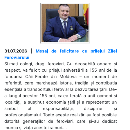
31.07.2026
|
Mesaj de felicitare cu prilejul Zilei
Feroviarului
Stimați colegi, dragi feroviari, Cu deosebită onoare și
respect, vă felicit cu prilejul aniversării a 155 ani de la
fondarea Căii Ferate din Moldova – un moment de
referință, care marchează istoria, tradiția și contribuția
esențială a transportului feroviar la dezvoltarea țării. De-
a lungul acestor 155 ani, calea ferată a unit oameni și
localități, a susținut economia țării și a reprezentat un
simbol al responsabilității, disciplinei și
profesionalismului. Toate aceste realizări au fost posibile
datorită generațiilor de feroviari, care și-au dedicat
munca și viața acestei ramuri....