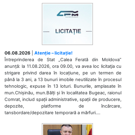
06.08.2026
|
Atenție – licitație!
Întreprinderea de Stat „Calea Ferată din Moldova”
anunță: la 11.08.2026, ora 09.00, va avea loc licitaţia cu
strigare privind darea în locațiune, pe un termen de
până la 3 ani, a 13 bunuri imobile neutilizate în procesul
tehnologic, expuse în 13 loturi. Bunurile, amplasate în
mun.Chișinău, mun.Bălți și în localitatea Bugeac, raionul
Comrat, includ spații administrative, spații de producere,
depozite, platforme de încărcare,
tansbordare/depozitare temporară a mărfuri....