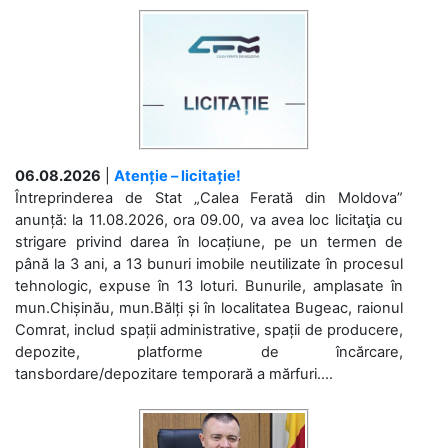
06.08.2026
|
Atenție – licitație!
Întreprinderea de Stat „Calea Ferată din Moldova”
anunță: la 11.08.2026, ora 09.00, va avea loc licitaţia cu
strigare privind darea în locațiune, pe un termen de
până la 3 ani, a 13 bunuri imobile neutilizate în procesul
tehnologic, expuse în 13 loturi. Bunurile, amplasate în
mun.Chișinău, mun.Bălți și în localitatea Bugeac, raionul
Comrat, includ spații administrative, spații de producere,
depozite, platforme de încărcare,
tansbordare/depozitare temporară a mărfuri....