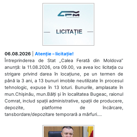
06.08.2026
|
Atenție – licitație!
Întreprinderea de Stat „Calea Ferată din Moldova”
anunță: la 11.08.2026, ora 09.00, va avea loc licitaţia cu
strigare privind darea în locațiune, pe un termen de
până la 3 ani, a 13 bunuri imobile neutilizate în procesul
tehnologic, expuse în 13 loturi. Bunurile, amplasate în
mun.Chișinău, mun.Bălți și în localitatea Bugeac, raionul
Comrat, includ spații administrative, spații de producere,
depozite, platforme de încărcare,
tansbordare/depozitare temporară a mărfuri....