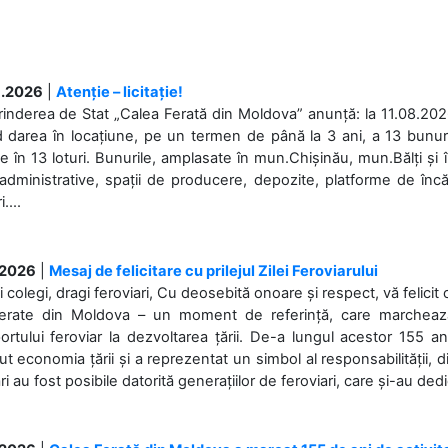
.2026
|
Atenție – licitație!
rinderea de Stat „Calea Ferată din Moldova” anunță: la 11.08.2026,
d darea în locațiune, pe un termen de până la 3 ani, a 13 bunuri
 în 13 loturi. Bunurile, amplasate în mun.Chișinău, mun.Bălți și 
 administrative, spații de producere, depozite, platforme de în
....
.2026
|
Mesaj de felicitare cu prilejul Zilei Feroviarului
i colegi, dragi feroviari, Cu deosebită onoare și respect, vă felicit 
Ferate din Moldova – un moment de referință, care marchează is
ortului feroviar la dezvoltarea țării. De-a lungul acestor 155 ani
ut economia țării și a reprezentat un simbol al responsabilității, d
ări au fost posibile datorită generațiilor de feroviari, care și-au ded