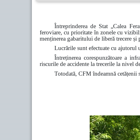
Întreprinderea de Stat „Calea Fe
feroviare, cu prioritate în zonele cu vizibil
menținerea gabaritului de liberă trecere și
Lucrările sunt efectuate cu ajutorul u
Întreținerea corespunzătoare a infras
riscurile de accidente la trecerile la nivel de
Totodată, CFM îndeamnă cetățenii să 