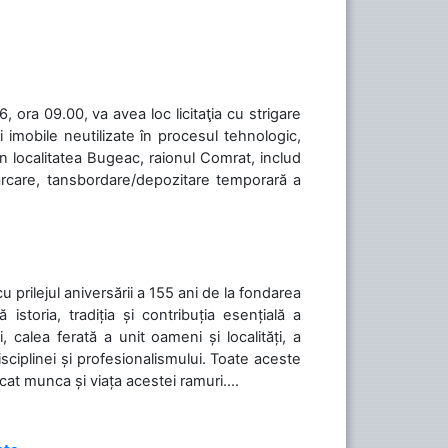
 ora 09.00, va avea loc licitaţia cu strigare
 imobile neutilizate în procesul tehnologic,
în localitatea Bugeac, raionul Comrat, includ
cărcare, tansbordare/depozitare temporară a
cu prilejul aniversării a 155 ani de la fondarea
toria, tradiția și contribuția esențială a
, calea ferată a unit oameni și localități, a
isciplinei și profesionalismului. Toate aceste
icat munca și viața acestei ramuri....