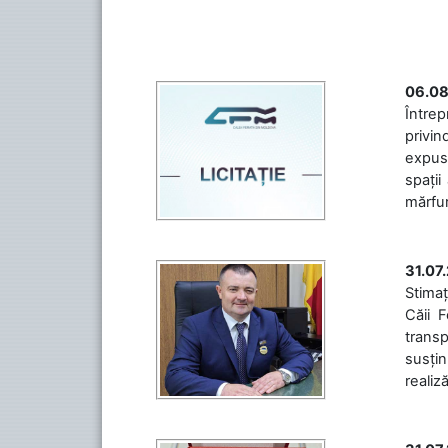
06.08
Întrep
privin
expuse
spații
mărfuri
31.07
Stimaț
Căii 
transp
susțin
realiz