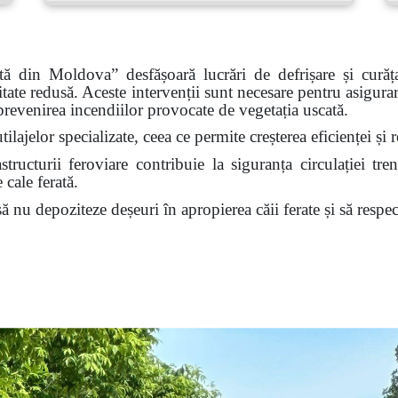
rată din Moldova”
desfășoară lucrări de defrișare și curăț
itate redusă. Aceste intervenții sunt necesare pentru asigurar
 prevenirea incendiilor provocate de vegetația uscată.
tilajelor specializate, ceea ce permite creșterea eficienței ș
tructurii feroviare contribuie la siguranța circulației tren
 cale ferată.
nu depoziteze deșeuri în apropierea căii ferate și să respect