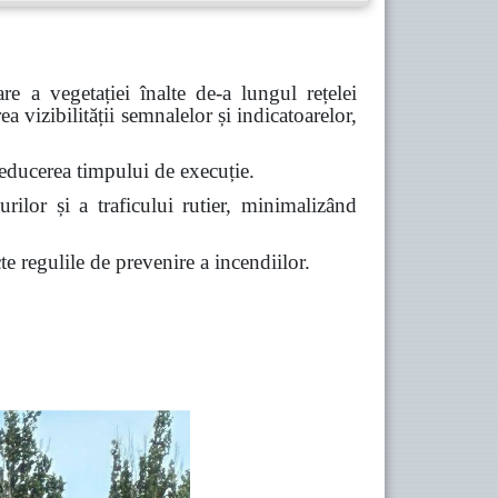
are a vegetației înalte de-a lungul rețelei
ea vizibilității semnalelor și indicatoarelor,
i reducerea timpului de execuție.
urilor și a traficului rutier,
minimalizând
e regulile de prevenire a incendiilor.