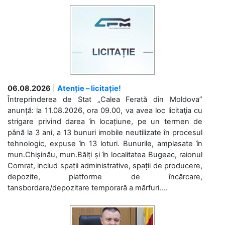
06.08.2026
|
Atenție – licitație!
Întreprinderea de Stat „Calea Ferată din Moldova”
anunță: la 11.08.2026, ora 09.00, va avea loc licitaţia cu
strigare privind darea în locațiune, pe un termen de
până la 3 ani, a 13 bunuri imobile neutilizate în procesul
tehnologic, expuse în 13 loturi. Bunurile, amplasate în
mun.Chișinău, mun.Bălți și în localitatea Bugeac, raionul
Comrat, includ spații administrative, spații de producere,
depozite, platforme de încărcare,
tansbordare/depozitare temporară a mărfuri....