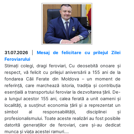
31.07.2026
|
Mesaj de felicitare cu prilejul Zilei
Feroviarului
Stimați colegi, dragi feroviari, Cu deosebită onoare și
respect, vă felicit cu prilejul aniversării a 155 ani de la
fondarea Căii Ferate din Moldova – un moment de
referință, care marchează istoria, tradiția și contribuția
esențială a transportului feroviar la dezvoltarea țării. De-
a lungul acestor 155 ani, calea ferată a unit oameni și
localități, a susținut economia țării și a reprezentat un
simbol al responsabilității, disciplinei și
profesionalismului. Toate aceste realizări au fost posibile
datorită generațiilor de feroviari, care și-au dedicat
munca și viața acestei ramuri....