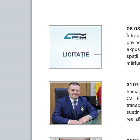
06.08
Întrep
privin
expuse
spații
mărfuri
31.07
Stimaț
Căii 
transp
susțin
realiz