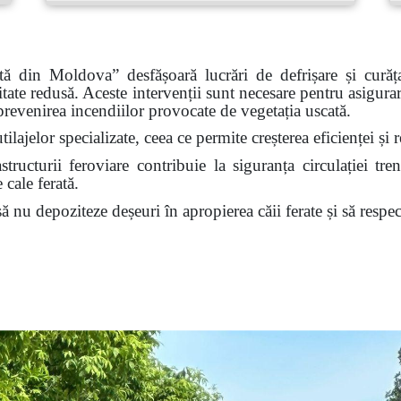
rată din Moldova”
desfășoară lucrări de defrișare și curăț
itate redusă. Aceste intervenții sunt necesare pentru asigurar
 prevenirea incendiilor provocate de vegetația uscată.
tilajelor specializate, ceea ce permite creșterea eficienței ș
tructurii feroviare contribuie la siguranța circulației tren
 cale ferată.
nu depoziteze deșeuri în apropierea căii ferate și să respect