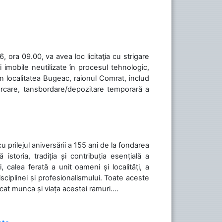
 ora 09.00, va avea loc licitaţia cu strigare
 imobile neutilizate în procesul tehnologic,
în localitatea Bugeac, raionul Comrat, includ
cărcare, tansbordare/depozitare temporară a
cu prilejul aniversării a 155 ani de la fondarea
toria, tradiția și contribuția esențială a
, calea ferată a unit oameni și localități, a
isciplinei și profesionalismului. Toate aceste
icat munca și viața acestei ramuri....