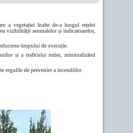
are a vegetației înalte de-a lungul rețelei
ea vizibilității semnalelor și indicatoarelor,
i reducerea timpului de execuție.
urilor și a traficului rutier,
minimalizând
e regulile de prevenire a incendiilor.