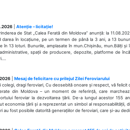
.2026
|
Atenție – licitație!
rinderea de Stat „Calea Ferată din Moldova” anunță: la 11.08.2026,
d darea în locațiune, pe un termen de până la 3 ani, a 13 bunuri
 în 13 loturi. Bunurile, amplasate în mun.Chișinău, mun.Bălți și 
 administrative, spații de producere, depozite, platforme de în
....
.2026
|
Mesaj de felicitare cu prilejul Zilei Feroviarului
i colegi, dragi feroviari, Cu deosebită onoare și respect, vă felicit 
Ferate din Moldova – un moment de referință, care marchează is
ortului feroviar la dezvoltarea țării. De-a lungul acestor 155 ani
ut economia țării și a reprezentat un simbol al responsabilității, d
ări au fost posibile datorită generațiilor de feroviari, care și-au ded