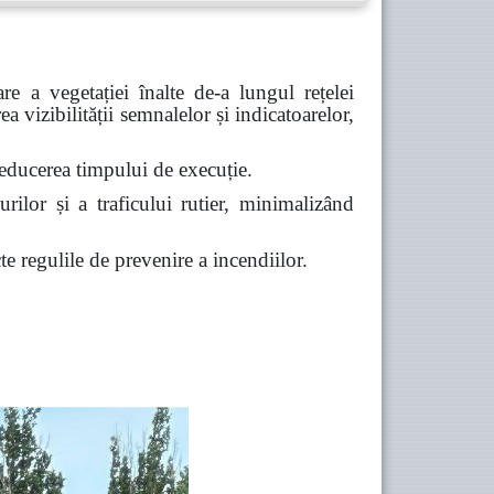
are a vegetației înalte de-a lungul rețelei
ea vizibilității semnalelor și indicatoarelor,
i reducerea timpului de execuție.
urilor și a traficului rutier,
minimalizând
e regulile de prevenire a incendiilor.