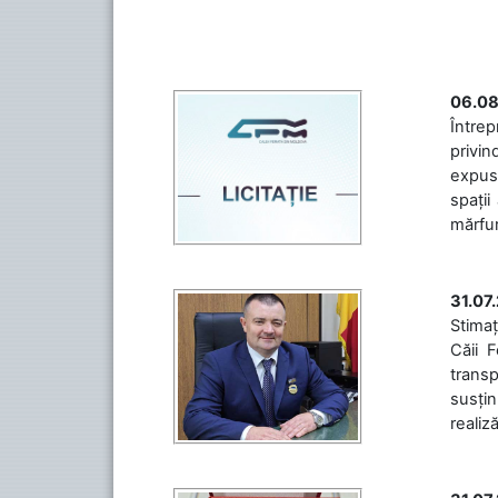
06.08
Întrep
privin
expuse
spații
mărfuri
31.07
Stimaț
Căii 
transp
susțin
realiz