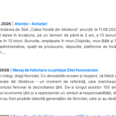
.2026
|
Atenție – licitație!
rinderea de Stat „Calea Ferată din Moldova” anunță: la 11.08.2026,
d darea în locațiune, pe un termen de până la 3 ani, a 13 bunuri
 în 13 loturi. Bunurile, amplasate în mun.Chișinău, mun.Bălți și 
 administrative, spații de producere, depozite, platforme de în
....
.2026
|
Mesaj de felicitare cu prilejul Zilei Feroviarului
i colegi, dragi feroviari, Cu deosebită onoare și respect, vă felicit 
Ferate din Moldova – un moment de referință, care marchează is
ortului feroviar la dezvoltarea țării. De-a lungul acestor 155 ani
ut economia țării și a reprezentat un simbol al responsabilității, d
ări au fost posibile datorită generațiilor de feroviari, care și-au ded