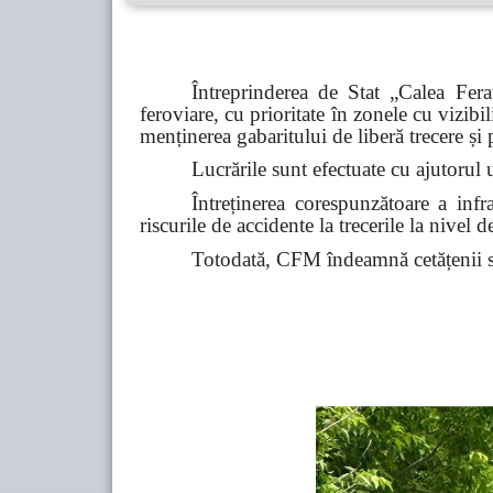
Întreprinderea de Stat „Calea Fe
feroviare, cu prioritate în zonele cu vizibil
menținerea gabaritului de liberă trecere și
Lucrările sunt efectuate cu ajutorul u
Întreținerea corespunzătoare a infras
riscurile de accidente la trecerile la nivel de
Totodată, CFM îndeamnă cetățenii să 