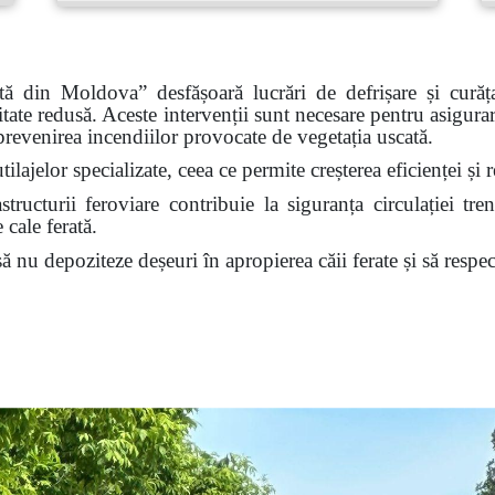
rată din Moldova”
desfășoară lucrări de defrișare și curăț
itate redusă. Aceste intervenții sunt necesare pentru asigurar
 prevenirea incendiilor provocate de vegetația uscată.
tilajelor specializate, ceea ce permite creșterea eficienței ș
tructurii feroviare contribuie la siguranța circulației tren
 cale ferată.
nu depoziteze deșeuri în apropierea căii ferate și să respect