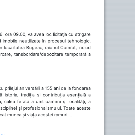
 ora 09.00, va avea loc licitaţia cu strigare
 imobile neutilizate în procesul tehnologic,
în localitatea Bugeac, raionul Comrat, includ
cărcare, tansbordare/depozitare temporară a
cu prilejul aniversării a 155 ani de la fondarea
toria, tradiția și contribuția esențială a
, calea ferată a unit oameni și localități, a
isciplinei și profesionalismului. Toate aceste
icat munca și viața acestei ramuri....