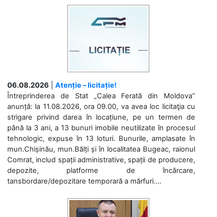
06.08.2026
|
Atenție – licitație!
Întreprinderea de Stat „Calea Ferată din Moldova”
anunță: la 11.08.2026, ora 09.00, va avea loc licitaţia cu
strigare privind darea în locațiune, pe un termen de
până la 3 ani, a 13 bunuri imobile neutilizate în procesul
tehnologic, expuse în 13 loturi. Bunurile, amplasate în
mun.Chișinău, mun.Bălți și în localitatea Bugeac, raionul
Comrat, includ spații administrative, spații de producere,
depozite, platforme de încărcare,
tansbordare/depozitare temporară a mărfuri....