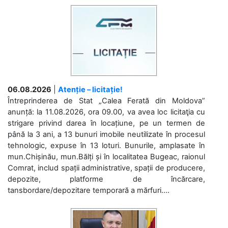
06.08.2026
|
Atenție – licitație!
Întreprinderea de Stat „Calea Ferată din Moldova”
anunță: la 11.08.2026, ora 09.00, va avea loc licitaţia cu
strigare privind darea în locațiune, pe un termen de
până la 3 ani, a 13 bunuri imobile neutilizate în procesul
tehnologic, expuse în 13 loturi. Bunurile, amplasate în
mun.Chișinău, mun.Bălți și în localitatea Bugeac, raionul
Comrat, includ spații administrative, spații de producere,
depozite, platforme de încărcare,
tansbordare/depozitare temporară a mărfuri....