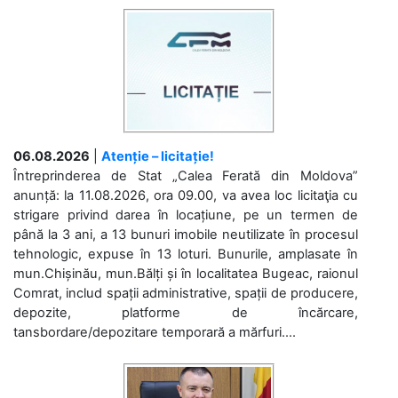
06.08.2026
|
Atenție – licitație!
Întreprinderea de Stat „Calea Ferată din Moldova”
anunță: la 11.08.2026, ora 09.00, va avea loc licitaţia cu
strigare privind darea în locațiune, pe un termen de
până la 3 ani, a 13 bunuri imobile neutilizate în procesul
tehnologic, expuse în 13 loturi. Bunurile, amplasate în
mun.Chișinău, mun.Bălți și în localitatea Bugeac, raionul
Comrat, includ spații administrative, spații de producere,
depozite, platforme de încărcare,
tansbordare/depozitare temporară a mărfuri....