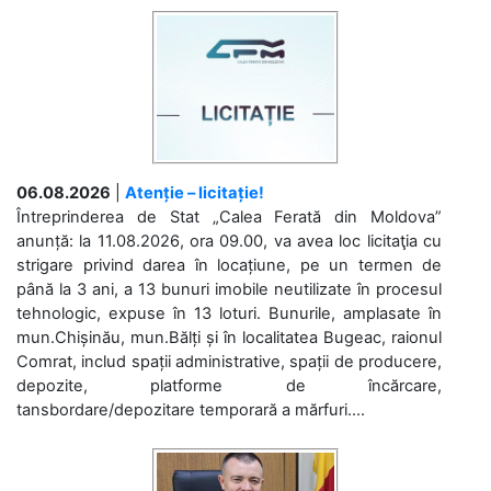
06.08.2026
|
Atenție – licitație!
Întreprinderea de Stat „Calea Ferată din Moldova”
anunță: la 11.08.2026, ora 09.00, va avea loc licitaţia cu
strigare privind darea în locațiune, pe un termen de
până la 3 ani, a 13 bunuri imobile neutilizate în procesul
tehnologic, expuse în 13 loturi. Bunurile, amplasate în
mun.Chișinău, mun.Bălți și în localitatea Bugeac, raionul
Comrat, includ spații administrative, spații de producere,
depozite, platforme de încărcare,
tansbordare/depozitare temporară a mărfuri....