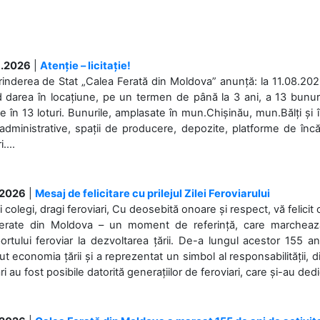
.2026
|
Atenție – licitație!
rinderea de Stat „Calea Ferată din Moldova” anunță: la 11.08.2026,
d darea în locațiune, pe un termen de până la 3 ani, a 13 bunuri
 în 13 loturi. Bunurile, amplasate în mun.Chișinău, mun.Bălți și 
 administrative, spații de producere, depozite, platforme de în
....
.2026
|
Mesaj de felicitare cu prilejul Zilei Feroviarului
i colegi, dragi feroviari, Cu deosebită onoare și respect, vă felicit 
Ferate din Moldova – un moment de referință, care marchează is
ortului feroviar la dezvoltarea țării. De-a lungul acestor 155 ani
ut economia țării și a reprezentat un simbol al responsabilității, d
ări au fost posibile datorită generațiilor de feroviari, care și-au ded