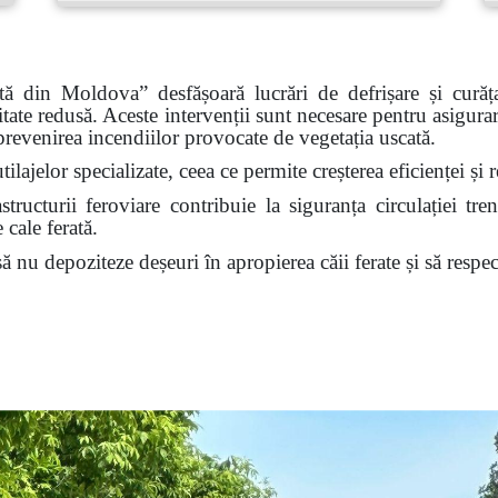
rată din Moldova”
desfășoară lucrări de defrișare și curăț
itate redusă. Aceste intervenții sunt necesare pentru asigurar
 prevenirea incendiilor provocate de vegetația uscată.
tilajelor specializate, ceea ce permite creșterea eficienței ș
tructurii feroviare contribuie la siguranța circulației tren
 cale ferată.
nu depoziteze deșeuri în apropierea căii ferate și să respect