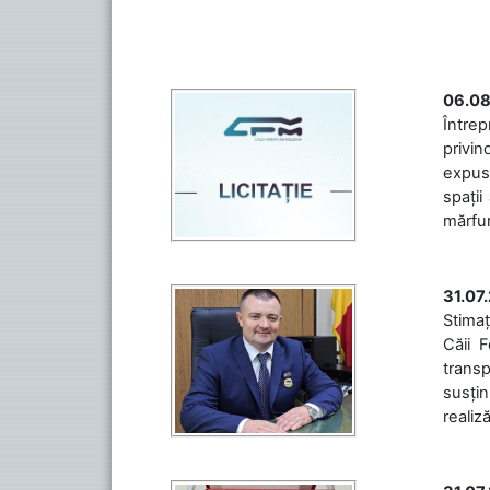
06.08
Întrep
privin
expuse
spații
mărfuri
31.07
Stimaț
Căii 
transp
susțin
realiz