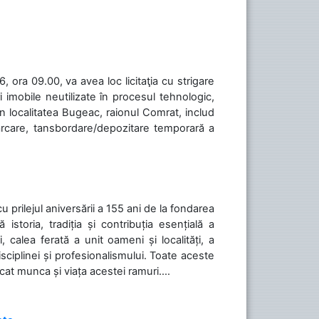
 ora 09.00, va avea loc licitaţia cu strigare
 imobile neutilizate în procesul tehnologic,
în localitatea Bugeac, raionul Comrat, includ
cărcare, tansbordare/depozitare temporară a
cu prilejul aniversării a 155 ani de la fondarea
toria, tradiția și contribuția esențială a
, calea ferată a unit oameni și localități, a
isciplinei și profesionalismului. Toate aceste
icat munca și viața acestei ramuri....