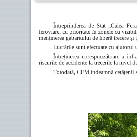
Întreprinderea de Stat „Calea Fe
feroviare, cu prioritate în zonele cu vizibil
menținerea gabaritului de liberă trecere și
Lucrările sunt efectuate cu ajutorul u
Întreținerea corespunzătoare a infras
riscurile de accidente la trecerile la nivel de
Totodată, CFM îndeamnă cetățenii să 