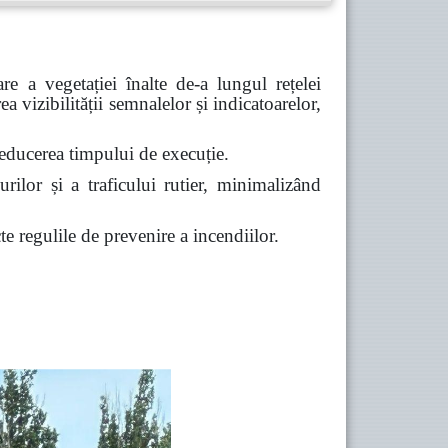
are a vegetației înalte de-a lungul rețelei
ea vizibilității semnalelor și indicatoarelor,
i reducerea timpului de execuție.
urilor și a traficului rutier,
minimalizând
e regulile de prevenire a incendiilor.