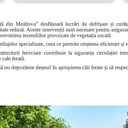
rată din Moldova”
desfășoară lucrări de defrișare și curăț
itate redusă. Aceste intervenții sunt necesare pentru asigurar
 prevenirea incendiilor provocate de vegetația uscată.
tilajelor specializate, ceea ce permite creșterea eficienței ș
tructurii feroviare contribuie la siguranța circulației tren
 cale ferată.
nu depoziteze deșeuri în apropierea căii ferate și să respect