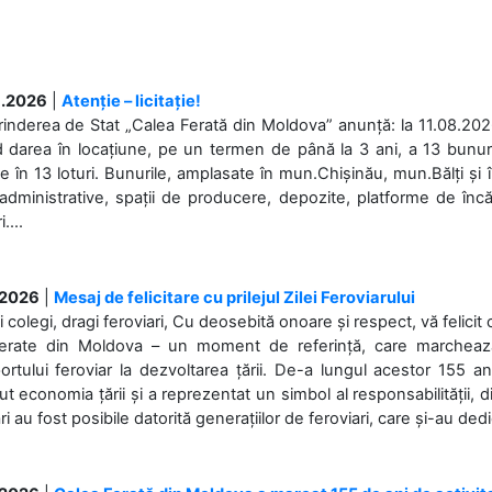
.2026
|
Atenție – licitație!
rinderea de Stat „Calea Ferată din Moldova” anunță: la 11.08.2026,
d darea în locațiune, pe un termen de până la 3 ani, a 13 bunuri
 în 13 loturi. Bunurile, amplasate în mun.Chișinău, mun.Bălți și 
 administrative, spații de producere, depozite, platforme de în
....
.2026
|
Mesaj de felicitare cu prilejul Zilei Feroviarului
i colegi, dragi feroviari, Cu deosebită onoare și respect, vă felicit 
Ferate din Moldova – un moment de referință, care marchează is
ortului feroviar la dezvoltarea țării. De-a lungul acestor 155 ani
ut economia țării și a reprezentat un simbol al responsabilității, d
ări au fost posibile datorită generațiilor de feroviari, care și-au ded