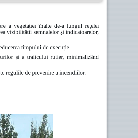
are a vegetației înalte de-a lungul rețelei
ea vizibilității semnalelor și indicatoarelor,
i reducerea timpului de execuție.
urilor și a traficului rutier,
minimalizând
e regulile de prevenire a incendiilor.