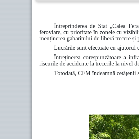
Întreprinderea de Stat „Calea Fe
feroviare, cu prioritate în zonele cu vizibil
menținerea gabaritului de liberă trecere și
Lucrările sunt efectuate cu ajutorul u
Întreținerea corespunzătoare a infras
riscurile de accidente la trecerile la nivel de
Totodată, CFM îndeamnă cetățenii să 