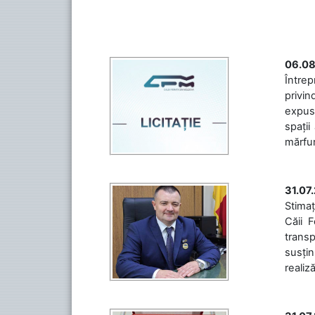
06.08
Întrep
privin
expuse
spații
mărfuri
31.07
Stimaț
Căii 
transp
susțin
realiz