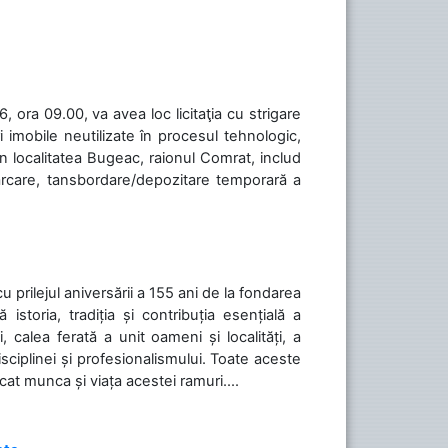
 ora 09.00, va avea loc licitaţia cu strigare
 imobile neutilizate în procesul tehnologic,
în localitatea Bugeac, raionul Comrat, includ
cărcare, tansbordare/depozitare temporară a
cu prilejul aniversării a 155 ani de la fondarea
toria, tradiția și contribuția esențială a
, calea ferată a unit oameni și localități, a
isciplinei și profesionalismului. Toate aceste
icat munca și viața acestei ramuri....