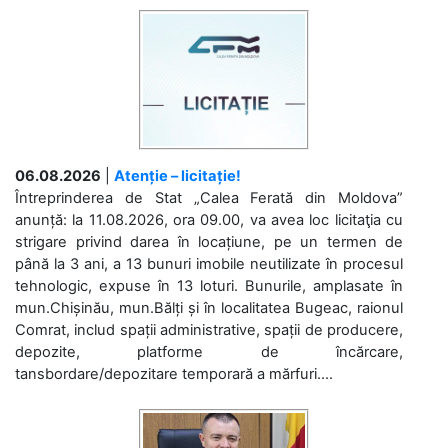
06.08.2026
|
Atenție – licitație!
Întreprinderea de Stat „Calea Ferată din Moldova”
anunță: la 11.08.2026, ora 09.00, va avea loc licitaţia cu
strigare privind darea în locațiune, pe un termen de
până la 3 ani, a 13 bunuri imobile neutilizate în procesul
tehnologic, expuse în 13 loturi. Bunurile, amplasate în
mun.Chișinău, mun.Bălți și în localitatea Bugeac, raionul
Comrat, includ spații administrative, spații de producere,
depozite, platforme de încărcare,
tansbordare/depozitare temporară a mărfuri....