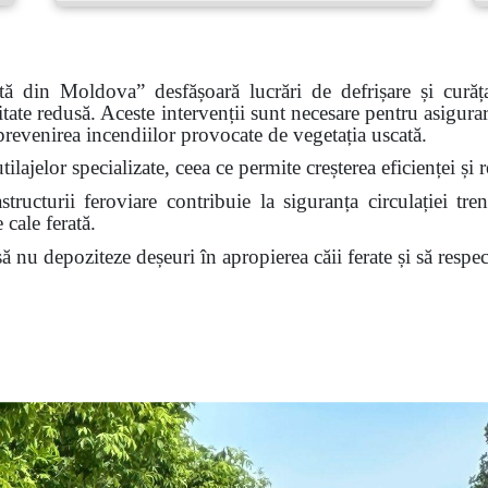
rată din Moldova”
desfășoară lucrări de defrișare și curăț
itate redusă. Aceste intervenții sunt necesare pentru asigurar
 prevenirea incendiilor provocate de vegetația uscată.
tilajelor specializate, ceea ce permite creșterea eficienței ș
tructurii feroviare contribuie la siguranța circulației tren
 cale ferată.
nu depoziteze deșeuri în apropierea căii ferate și să respect