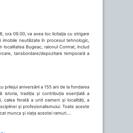
 ora 09.00, va avea loc licitaţia cu strigare
 imobile neutilizate în procesul tehnologic,
în localitatea Bugeac, raionul Comrat, includ
cărcare, tansbordare/depozitare temporară a
cu prilejul aniversării a 155 ani de la fondarea
toria, tradiția și contribuția esențială a
, calea ferată a unit oameni și localități, a
isciplinei și profesionalismului. Toate aceste
icat munca și viața acestei ramuri....