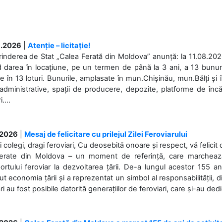
.2026
|
Atenție – licitație!
rinderea de Stat „Calea Ferată din Moldova” anunță: la 11.08.2026,
d darea în locațiune, pe un termen de până la 3 ani, a 13 bunuri
 în 13 loturi. Bunurile, amplasate în mun.Chișinău, mun.Bălți și 
 administrative, spații de producere, depozite, platforme de în
....
.2026
|
Mesaj de felicitare cu prilejul Zilei Feroviarului
i colegi, dragi feroviari, Cu deosebită onoare și respect, vă felicit 
Ferate din Moldova – un moment de referință, care marchează is
ortului feroviar la dezvoltarea țării. De-a lungul acestor 155 ani
ut economia țării și a reprezentat un simbol al responsabilității, d
ări au fost posibile datorită generațiilor de feroviari, care și-au ded