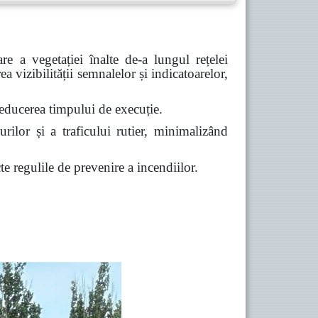
are a vegetației înalte de-a lungul rețelei
ea vizibilității semnalelor și indicatoarelor,
i reducerea timpului de execuție.
urilor și a traficului rutier,
minimalizând
e regulile de prevenire a incendiilor.