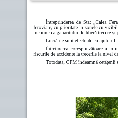
Întreprinderea de Stat „Calea Fe
feroviare, cu prioritate în zonele cu vizibil
menținerea gabaritului de liberă trecere și
Lucrările sunt efectuate cu ajutorul u
Întreținerea corespunzătoare a infras
riscurile de accidente la trecerile la nivel de
Totodată, CFM îndeamnă cetățenii să 