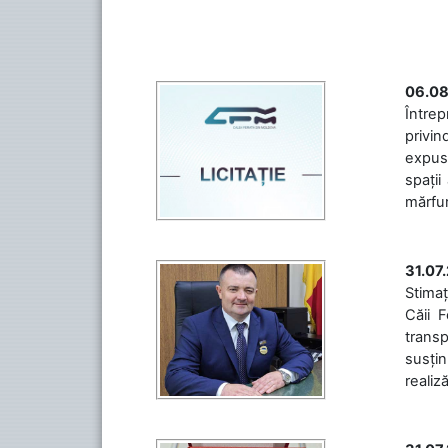
06.08
Întrep
privin
expuse
spații
mărfuri
31.07
Stimaț
Căii 
transp
susțin
realiz