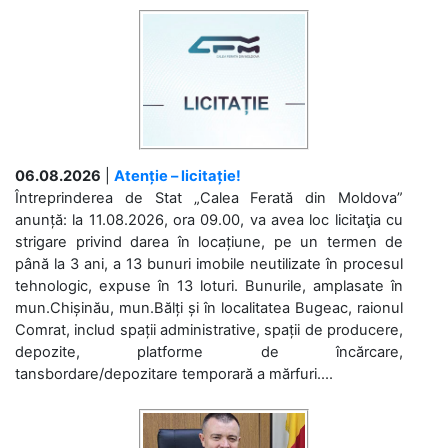
06.08.2026
|
Atenție – licitație!
Întreprinderea de Stat „Calea Ferată din Moldova”
anunță: la 11.08.2026, ora 09.00, va avea loc licitaţia cu
strigare privind darea în locațiune, pe un termen de
până la 3 ani, a 13 bunuri imobile neutilizate în procesul
tehnologic, expuse în 13 loturi. Bunurile, amplasate în
mun.Chișinău, mun.Bălți și în localitatea Bugeac, raionul
Comrat, includ spații administrative, spații de producere,
depozite, platforme de încărcare,
tansbordare/depozitare temporară a mărfuri....