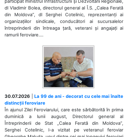
participat ministrul Infrastructurii și Dezvoltării Regionale,
dl Vladimir Bolea, directorul general al Î.S. „Calea Ferată
din Moldova”, dl Serghei Cotelinic, reprezentanți ai
organizațiilor sindicale, conducători ai sucursalelor
întreprinderii din întreaga țară, veterani și angajați ai
ramurii feroviare....
30.07.2026
|
La 99 de ani - decorat cu cele mai înalte
distincții feroviare
În ajunul Zilei Feroviarului, care este sărbătorită în prima
duminică a lunii august, Directorul general al
Întreprinderii de Stat „Calea Ferată din Moldova”,
Serghei Cotelinic, l-a vizitat pe veteranul feroviar
Gheorghe Maluda, unul dintre cei mai longevivi feroviari