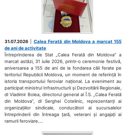
31.07.2026
|
Calea Ferată din Moldova a marcat 155
de ani de activitate
Întreprinderea de Stat „Calea Ferată din Moldova” a
marcat astăzi, 31 iulie 2026, printr-o ceremonie festivă,
aniversarea a 155 de ani de la fondarea căii ferate pe
teritoriul Republicii Moldova, un moment de referință în
istoria transportului feroviar național. La eveniment au
participat ministrul Infrastructurii și Dezvoltării Regionale,
dl Vladimir Bolea, directorul general al Î.S. „Calea Ferată
din Moldova”, dl Serghei Cotelinic, reprezentanți ai
organizațiilor sindicale, conducători ai sucursalelor
întreprinderii din întreaga țară, veterani și angajați ai
ramurii feroviare....