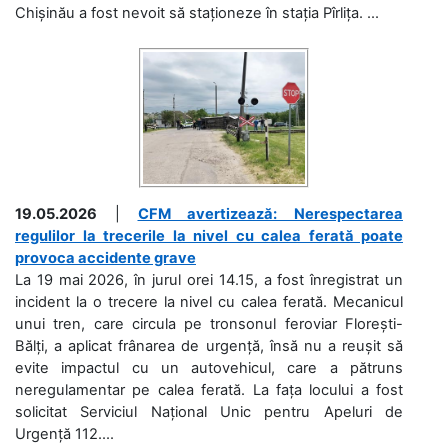
Chișinău a fost nevoit să staționeze în stația Pîrlița. ...
19.05.2026
|
CFM avertizează: Nerespectarea
regulilor la trecerile la nivel cu calea ferată poate
provoca accidente grave
La 19 mai 2026, în jurul orei 14.15, a fost înregistrat un
incident la o trecere la nivel cu calea ferată. Mecanicul
unui tren, care circula pe tronsonul feroviar Florești-
Bălți, a aplicat frânarea de urgență, însă nu a reușit să
evite impactul cu un autovehicul, care a pătruns
neregulamentar pe calea ferată. La fața locului a fost
solicitat Serviciul Național Unic pentru Apeluri de
Urgență 112....