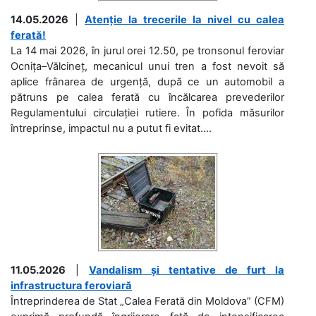
14.05.2026
|
Atenție la trecerile la nivel cu calea
ferată!
La 14 mai 2026, în jurul orei 12.50, pe tronsonul feroviar
Ocnița–Vălcineț, mecanicul unui tren a fost nevoit să
aplice frânarea de urgență, după ce un automobil a
pătruns pe calea ferată cu încălcarea prevederilor
Regulamentului circulației rutiere. În pofida măsurilor
întreprinse, impactul nu a putut fi evitat....
11.05.2026
|
Vandalism și tentative de furt la
infrastructura feroviară
Întreprinderea de Stat „Calea Ferată din Moldova” (CFM)