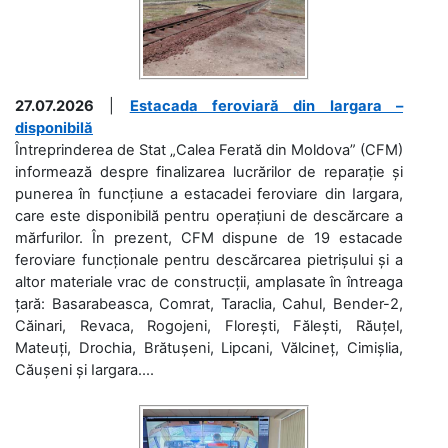
27.07.2026
|
Estacada feroviară din Iargara –
disponibilă
Întreprinderea de Stat „Calea Ferată din Moldova” (CFM)
informează despre finalizarea lucrărilor de reparație și
punerea în funcțiune a estacadei feroviare din Iargara,
care este disponibilă pentru operațiuni de descărcare a
mărfurilor. În prezent, CFM dispune de 19 estacade
feroviare funcționale pentru descărcarea pietrișului și a
altor materiale vrac de construcții, amplasate în întreaga
țară: Basarabeasca, Comrat, Taraclia, Cahul, Bender-2,
Căinari, Revaca, Rogojeni, Florești, Fălești, Răuțel,
Mateuți, Drochia, Brătușeni, Lipcani, Vălcineț, Cimișlia,
Căușeni și Iargara....