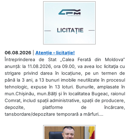
06.08.2026
|
Atenție – licitație!
Întreprinderea de Stat „Calea Ferată din Moldova”
anunță: la 11.08.2026, ora 09.00, va avea loc licitaţia cu
strigare privind darea în locațiune, pe un termen de
până la 3 ani, a 13 bunuri imobile neutilizate în procesul
tehnologic, expuse în 13 loturi. Bunurile, amplasate în
mun.Chișinău, mun.Bălți și în localitatea Bugeac, raionul
Comrat, includ spații administrative, spații de producere,
depozite, platforme de încărcare,
tansbordare/depozitare temporară a mărfuri....