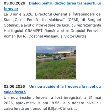
03.06.2026
|
Dialog pentru dezvoltarea transportului
feroviar
La 3 iunie 2026, Directorul General al Întreprinderii de
Stat „Calea Ferată din Moldova” (CFM), dl Serghei
Cotelinic, a avut o întrevedere de lucru cu reprezentanții
Holdingului GRAMPET România și ai Grupului Feroviar
Român (GFR), Costinel Almăjanu și Victor Gurdiș....
02.06.2026
|
Un nou accident la trecerea la nivel cu
calea ferată
Un nou incident feroviar a fost înregistrat la 31 mai
2026, aproximativ la ora 18.55, la o trecere nivel cu
calea ferată pe tronsonul Bălțați-Căinari. ...