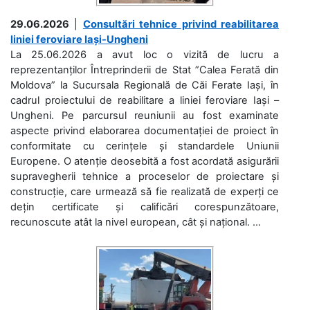
29.06.2026
|
Consultări tehnice privind reabilitarea
liniei feroviare Iași-Ungheni
La 25.06.2026 a avut loc o vizită de lucru a
reprezentanților Întreprinderii de Stat ”Calea Ferată din
Moldova” la Sucursala Regională de Căi Ferate Iași, în
cadrul proiectului de reabilitare a liniei feroviare Iași –
Ungheni. Pe parcursul reuniunii au fost examinate
aspecte privind elaborarea documentației de proiect în
conformitate cu cerințele și standardele Uniunii
Europene. O atenție deosebită a fost acordată asigurării
supravegherii tehnice a proceselor de proiectare și
construcție, care urmează să fie realizată de experți ce
dețin certificate și calificări corespunzătoare,
recunoscute atât la nivel european, cât și național. ...