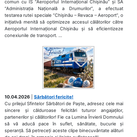
comun cu ÎS “Aeroportul Internațional Chișinău” și SA
“Administrația Națională a Drumurilor”, a efectuat
testarea rutei speciale “Chișinău – Revaca – Aeroport”, o
inițiativă menită să optimizeze accesul călătorilor către
Aeroportul Internațional Chișinău și să eficientizeze
conexiunile de transport. ...
10.04.2026
|
Sărbători fericite!
Cu prilejul Sfintelor Sărbători de Paște, adresez cele mai
sincere și călduroase felicitări tuturor angajaților,
partenerilor și călătorilor! Fie ca Lumina Învierii Domnului
să vă aducă pace în suflet, sănătate, bucurie și
speranță. Să petreceți aceste clipe binecuvântate alături