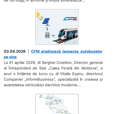
de cei dragi, în armonie și liniște sufletească!...
03.04.2026
|
CFM analizează lansarea autobuzelor
pe șine
La 01 aprilie 2026, dl Serghei Cotelinic, Director general
al Întreprinderii de Stat „Calea Ferată din Moldova”, a
avut o întâlnire de lucru cu dl Vitalie Eșanu, directorul
Companiei „InformBusiness”, specializată în crearea și
asamblarea vehiculelor electrice moderne....