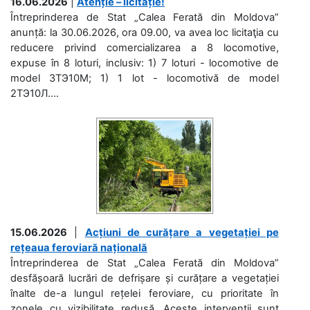
16.06.2026
|
Atenție – licitație!
Întreprinderea de Stat „Calea Ferată din Moldova”
anunță: la 30.06.2026, ora 09.00, va avea loc licitaţia cu
reducere privind comercializarea a 8 locomotive,
expuse în 8 loturi, inclusiv: 1) 7 loturi - locomotive de
model 3ТЭ10М; 1) 1 lot - locomotivă de model
2ТЭ10Л....
15.06.2026
|
Acțiuni de curățare a vegetației pe
rețeaua feroviară națională
Întreprinderea de Stat „Calea Ferată din Moldova”
desfășoară lucrări de defrișare și curățare a vegetației
înalte de-a lungul rețelei feroviare, cu prioritate în
zonele cu vizibilitate redusă. Aceste intervenții sunt