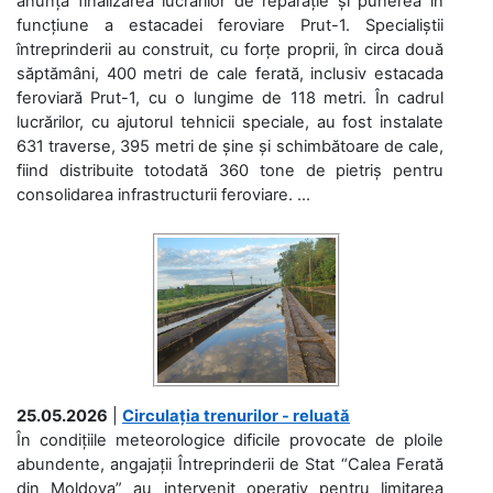
anunță finalizarea lucrărilor de reparație și punerea în
funcțiune a estacadei feroviare Prut-1. Specialiștii
întreprinderii au construit, cu forțe proprii, în circa două
săptămâni, 400 metri de cale ferată, inclusiv estacada
feroviară Prut-1, cu o lungime de 118 metri. În cadrul
lucrărilor, cu ajutorul tehnicii speciale, au fost instalate
631 traverse, 395 metri de șine și schimbătoare de cale,
fiind distribuite totodată 360 tone de pietriș pentru
consolidarea infrastructurii feroviare. ...
25.05.2026
|
Circulația trenurilor - reluată
În condițiile meteorologice dificile provocate de ploile
abundente, angajații Întreprinderii de Stat “Calea Ferată
din Moldova” au intervenit operativ pentru limitarea