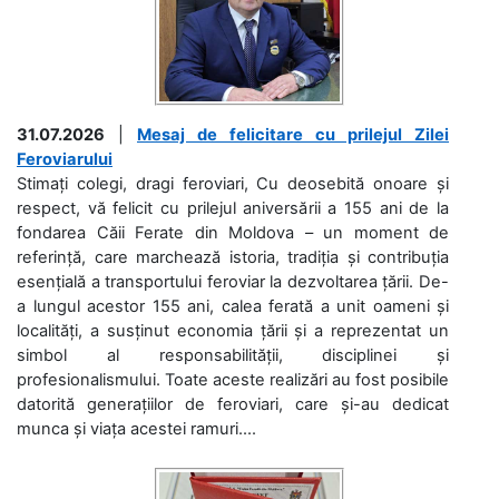
31.07.2026
|
Mesaj de felicitare cu prilejul Zilei
Feroviarului
Stimați colegi, dragi feroviari, Cu deosebită onoare și
respect, vă felicit cu prilejul aniversării a 155 ani de la
fondarea Căii Ferate din Moldova – un moment de
referință, care marchează istoria, tradiția și contribuția
esențială a transportului feroviar la dezvoltarea țării. De-
a lungul acestor 155 ani, calea ferată a unit oameni și
localități, a susținut economia țării și a reprezentat un
simbol al responsabilității, disciplinei și
profesionalismului. Toate aceste realizări au fost posibile
datorită generațiilor de feroviari, care și-au dedicat
munca și viața acestei ramuri....