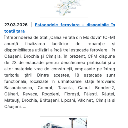
27.03.2026
|
Estacadele feroviare – disponibile în
toată țara
Întreprinderea de Stat „Calea Ferată din Moldova” (CFM)
anunță finalizarea lucrărilor de reparație și
disponibilitatea utilizării a încă trei estacade feroviare – în
Căușeni, Drochia și Cimișlia. În prezent, CFM dispune
de 23 de estacade pentru descărcarea pietrișului și a
altor materiale vrac de construcții, amplasate pe întreg
teritoriul țării. Dintre acestea, 18 estacade sunt
funcționale, localizate în următoarele stații feroviare:
Basarabeasca, Comrat, Taraclia, Cahul, Bender-2,
Căinari, Revaca, Rogojeni, Florești, Fălești, Răuțel,
Mateuți, Drochia, Brătușeni, Lipcani, Vălcineț, Cimișlia și
Căușeni. ...