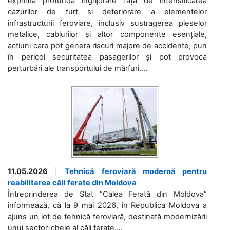
exprimă profundă îngrijorare față de intensificarea
cazurilor de furt și deteriorare a elementelor
infrastructurii feroviare, inclusiv sustragerea pieselor
metalice, cablurilor și altor componente esențiale,
acțiuni care pot genera riscuri majore de accidente, pun
în pericol securitatea pasagerilor și pot provoca
perturbări ale transportului de mărfuri....
11.05.2026
|
Tehnică feroviară modernă pentru
reabilitarea căii ferate din Moldova
Întreprinderea de Stat “Calea Ferată din Moldova”
informează, că la 9 mai 2026, în Republica Moldova a
ajuns un lot de tehnică feroviară, destinată modernizării
unui sector-cheie al căii ferate....