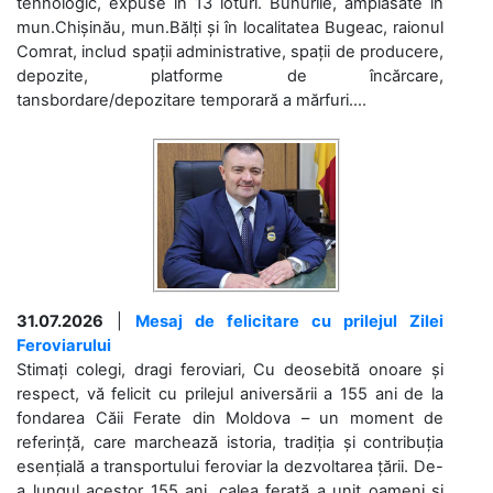
tehnologic, expuse în 13 loturi. Bunurile, amplasate în
mun.Chișinău, mun.Bălți și în localitatea Bugeac, raionul
Comrat, includ spații administrative, spații de producere,
depozite, platforme de încărcare,
tansbordare/depozitare temporară a mărfuri....
31.07.2026
|
Mesaj de felicitare cu prilejul Zilei
Feroviarului
Stimați colegi, dragi feroviari, Cu deosebită onoare și
respect, vă felicit cu prilejul aniversării a 155 ani de la
fondarea Căii Ferate din Moldova – un moment de
referință, care marchează istoria, tradiția și contribuția
esențială a transportului feroviar la dezvoltarea țării. De-
a lungul acestor 155 ani, calea ferată a unit oameni și