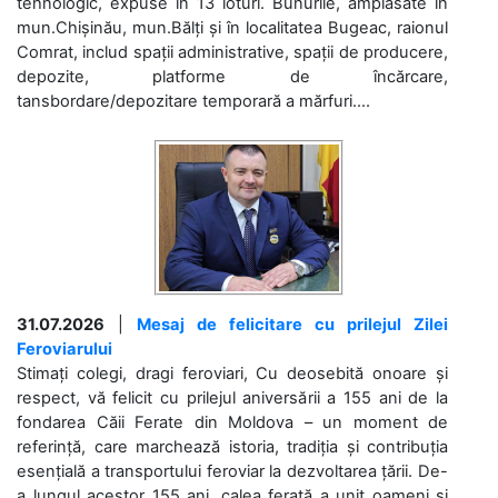
tehnologic, expuse în 13 loturi. Bunurile, amplasate în
mun.Chișinău, mun.Bălți și în localitatea Bugeac, raionul
Comrat, includ spații administrative, spații de producere,
depozite, platforme de încărcare,
tansbordare/depozitare temporară a mărfuri....
31.07.2026
|
Mesaj de felicitare cu prilejul Zilei
Feroviarului
Stimați colegi, dragi feroviari, Cu deosebită onoare și
respect, vă felicit cu prilejul aniversării a 155 ani de la
fondarea Căii Ferate din Moldova – un moment de
referință, care marchează istoria, tradiția și contribuția
esențială a transportului feroviar la dezvoltarea țării. De-
a lungul acestor 155 ani, calea ferată a unit oameni și