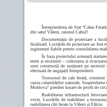
Întreprinderea de Stat “Calea Ferată
din satul Văleni, raionul Cahul!
Documentația de proiectare a lucră
finalizată. Lucrările de proiectare au fost
inginerești fiabile pentru consolidarea malu
În baza proiectului urmează startarea
teren și eroziunii – colectarea și evacuar
unei construcții de susținere pe sectorul 
efectuată de angajații întreprinderii.
Tronsonul de cale ferată, construit
cauza calamităților naturale. Suspendarea 
Moldova” pierderi lunare de profit de circ
Reabilitarea infrastructurii feroviar
vecin. Lucrările de reabilitare a tronson
reabilitarea căii ferate la Văleni și Fălciu.