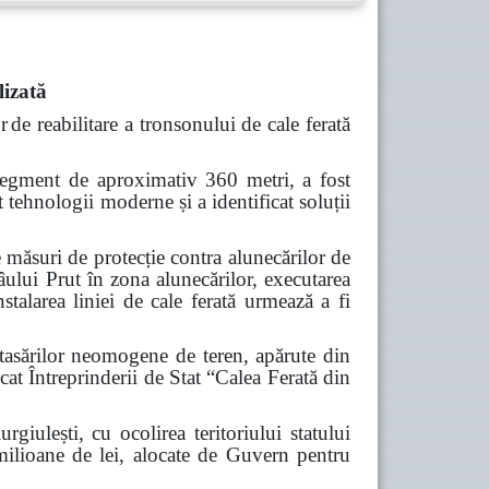
lizată
r
de reabilitare a tronsonului de cale ferată
 segment de aproximativ 360 metri, a fost
 tehnologii moderne și a identificat soluții
e măsuri de protecție contra alunecărilor de
âului Prut în zona alunecărilor, executarea
stalarea liniei de cale ferată urmează a fi
 tasărilor neomogene de teren, apărute din
at Întreprinderii de Stat “Calea Ferată din
rgiulești, cu ocolirea teritoriului statului
 milioane de lei, alocate de Guvern pentru