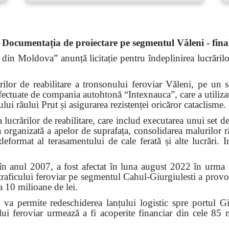
Documentația de proiectare pe segmentul Văleni - fina
 din Moldova” anunță licitație pentru îndeplinirea lucrărilo
rilor de reabilitare a tronsonului feroviar Văleni, pe un
 efectuate de compania autohtonă “Intexnauca”, care a utilizat
lui râului Prut și asigurarea rezistenței oricăror cataclisme.
 lucrărilor de reabilitare, care includ executarea unui set d
ea organizată a apelor de suprafața, consolidarea malurilor r
deformat al terasamentului de cale ferată și alte lucrări. In
 în anul 2007, a fost afectat în luna august 2022 în urma
traficului feroviar pe segmentul Cahul-Giurgiulesti a provoc
a 10 milioane de lei.
e va permite redeschiderea lanțului logistic spre portul Giu
ului feroviar urmează a fi acoperite financiar din cele 85