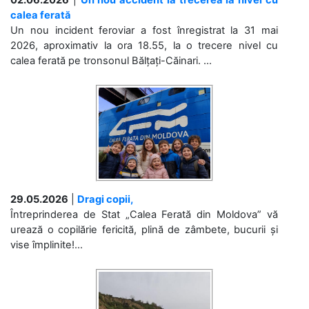
02.06.2026
|
Un nou accident la trecerea la nivel cu
calea ferată
Un nou incident feroviar a fost înregistrat la 31 mai
2026, aproximativ la ora 18.55, la o trecere nivel cu
calea ferată pe tronsonul Bălțați-Căinari. ...
29.05.2026
|
Dragi copii,
Întreprinderea de Stat „Calea Ferată din Moldova” vă
urează o copilărie fericită, plină de zâmbete, bucurii și
vise împlinite!...