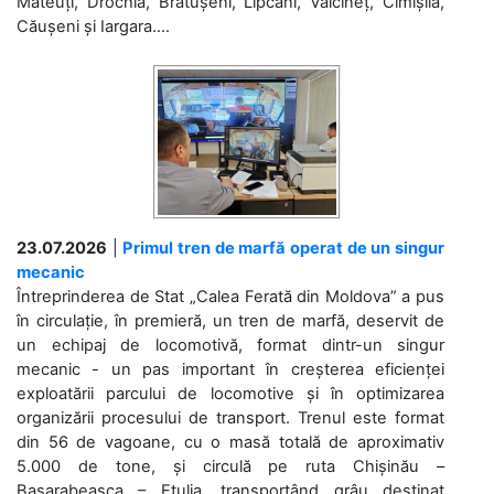
Mateuți, Drochia, Brătușeni, Lipcani, Vălcineț, Cimișlia,
Căușeni și Iargara....
23.07.2026
|
Primul tren de marfă operat de un singur
mecanic
Întreprinderea de Stat „Calea Ferată din Moldova” a pus
în circulație, în premieră, un tren de marfă, deservit de
un echipaj de locomotivă, format dintr-un singur
mecanic - un pas important în creșterea eficienței
exploatării parcului de locomotive și în optimizarea
organizării procesului de transport. Trenul este format
din 56 de vagoane, cu o masă totală de aproximativ
5.000 de tone, și circulă pe ruta Chișinău –
Basarabeasca – Etulia, transportând grâu destinat