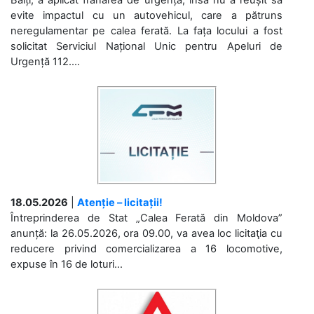
Bălți, a aplicat frânarea de urgență, însă nu a reușit să
evite impactul cu un autovehicul, care a pătruns
neregulamentar pe calea ferată. La fața locului a fost
solicitat Serviciul Național Unic pentru Apeluri de
Urgență 112....
18.05.2026
|
Atenție – licitații!
Întreprinderea de Stat „Calea Ferată din Moldova”
anunță: la 26.05.2026, ora 09.00, va avea loc licitaţia cu
reducere privind comercializarea a 16 locomotive,
expuse în 16 de loturi...