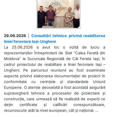
29.06.2026
|
Consultări tehnice privind reabilitarea
liniei feroviare Iași-Ungheni
La 25.06.2026 a avut loc o vizită de lucru a
reprezentanților Întreprinderii de Stat ”Calea Ferată din
Moldova” la Sucursala Regională de Căi Ferate Iași, în
cadrul proiectului de reabilitare a liniei feroviare Iași –
Ungheni. Pe parcursul reuniunii au fost examinate
aspecte privind elaborarea documentației de proiect în
conformitate cu cerințele și standardele Uniunii
Europene. O atenție deosebită a fost acordată asigurării
supravegherii tehnice a proceselor de proiectare și
construcție, care urmează să fie realizată de experți ce
dețin certificate și calificări corespunzătoare,
recunoscute atât la nivel european, cât și național. ...