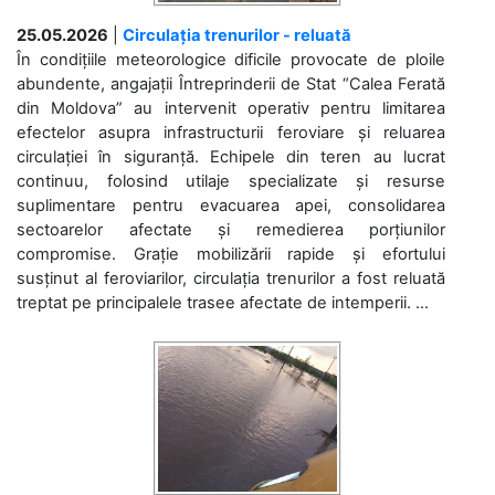
25.05.2026
|
Circulația trenurilor - reluată
În condițiile meteorologice dificile provocate de ploile
abundente, angajații Întreprinderii de Stat “Calea Ferată
din Moldova” au intervenit operativ pentru limitarea
efectelor asupra infrastructurii feroviare și reluarea
circulației în siguranță. Echipele din teren au lucrat
continuu, folosind utilaje specializate și resurse
suplimentare pentru evacuarea apei, consolidarea
sectoarelor afectate și remedierea porțiunilor
compromise. Grație mobilizării rapide și efortului
susținut al feroviarilor, circulația trenurilor a fost reluată
treptat pe principalele trasee afectate de intemperii. ...