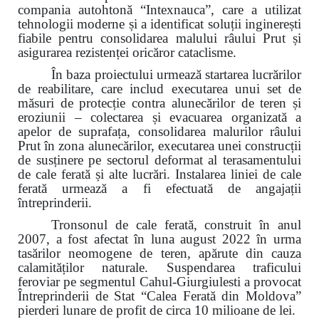
compania autohtonă “Intexnauca”, care a utilizat
tehnologii moderne și a identificat soluții inginerești
fiabile pentru consolidarea malului râului Prut și
asigurarea rezistenței oricăror cataclisme.
În baza proiectului urmează startarea lucrărilor
de reabilitare, care includ executarea unui set de
măsuri de protecție contra alunecărilor de teren și
eroziunii – colectarea și evacuarea organizată a
apelor de suprafața, consolidarea malurilor râului
Prut în zona alunecărilor, executarea unei construcții
de susținere pe sectorul deformat al terasamentului
de cale ferată și alte lucrări. Instalarea liniei de cale
ferată urmează a fi efectuată de angajații
întreprinderii.
Tronsonul de cale ferată, construit în anul
2007, a fost afectat în luna august 2022 în urma
tasărilor neomogene de teren, apărute din cauza
calamităților naturale. Suspendarea traficului
feroviar pe segmentul Cahul-Giurgiulesti a provocat
Întreprinderii de Stat “Calea Ferată din Moldova”
pierderi lunare de profit de circa 10 milioane de lei.