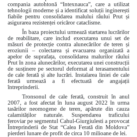
compania autohtonă “Intexnauca”, care a utilizat
tehnologii moderne și a identificat soluții inginerești
fiabile pentru consolidarea malului râului Prut și
asigurarea rezistenței oricăror cataclisme.
În baza proiectului urmează startarea lucrărilor
de reabilitare, care includ executarea unui set de
măsuri de protecție contra alunecărilor de teren și
eroziunii – colectarea și evacuarea organizată a
apelor de suprafața, consolidarea malurilor râului
Prut în zona alunecărilor, executarea unei construcții
de susținere pe sectorul deformat al terasamentului
de cale ferată și alte lucrări. Instalarea liniei de cale
ferată urmează a fi efectuată de angajații
întreprinderii.
Tronsonul de cale ferată, construit în anul
2007, a fost afectat în luna august 2022 în urma
tasărilor neomogene de teren, apărute din cauza
calamităților naturale. Suspendarea traficului
feroviar pe segmentul Cahul-Giurgiulesti a provocat
Întreprinderii de Stat “Calea Ferată din Moldova”
pierderi lunare de profit de circa 10 milioane de lei.