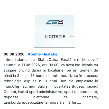
06.08.2026
|
Atenție – licitație!
Întreprinderea de Stat „Calea Ferată din Moldova”
anunță: la 11.08.2026, ora 09.00, va avea loc licitaţia cu
strigare privind darea în locațiune, pe un termen de
până la 3 ani, a 13 bunuri imobile neutilizate în procesul
tehnologic, expuse în 13 loturi. Bunurile, amplasate în
mun.Chișinău, mun.Bălți și în localitatea Bugeac, raionul
Comrat, includ spații administrative, spații de producere,
depozite, platforme de încărcare,
tansbordare/depozitare temporară a mărfuri....