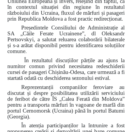
Uniunea Europeană și invers, reieșind din faptul, că
în contextul situației din regiune în rezultatul
războiului din Ucraina, fluxul de mărfuri și pasageri
prin Republica Moldova a fost practic redirecționat.
Președintele Consiliului de Administrație al
SA „Căile Ferate Ucrainene”, dl Oleksandr
Pertsovskyi, a salutat reluarea colaborării bilaterale
și s-a arătat disponibil pentru identificarea soluțiilor
comune.
În rezultatul discuțiilor părțile au ajuns la
numitor comun privind necesitatea redeschiderii
cursei de pasageri Chișinău-Odesa, care urmează a fi
startată odată cu deschiderea sezonului estival.
Reprezentanții companiilor feroviare au
discutat și despre posibilitatea utilizării serviciului
de feribot de către ÎS „Calea Ferată din Moldova”
pentru a transporta mărfuri în vagoane de marfă din
portul Cernomorsk (Ucraina) până în portul Batumi
(Georgia).
În atenția participanților la întrunire a fost
propunerea creării și dezvoltării unei baze comune