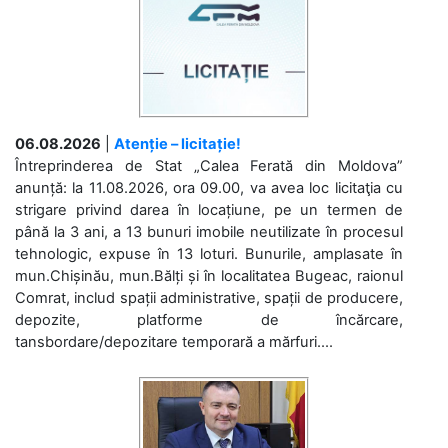
06.08.2026
|
Atenție – licitație!
Întreprinderea de Stat „Calea Ferată din Moldova”
anunță: la 11.08.2026, ora 09.00, va avea loc licitaţia cu
strigare privind darea în locațiune, pe un termen de
până la 3 ani, a 13 bunuri imobile neutilizate în procesul
tehnologic, expuse în 13 loturi. Bunurile, amplasate în
mun.Chișinău, mun.Bălți și în localitatea Bugeac, raionul
Comrat, includ spații administrative, spații de producere,
depozite, platforme de încărcare,
tansbordare/depozitare temporară a mărfuri....