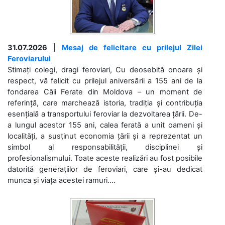
31.07.2026
|
Mesaj de felicitare cu prilejul Zilei
Feroviarului
Stimați colegi, dragi feroviari, Cu deosebită onoare și
respect, vă felicit cu prilejul aniversării a 155 ani de la
fondarea Căii Ferate din Moldova – un moment de
referință, care marchează istoria, tradiția și contribuția
esențială a transportului feroviar la dezvoltarea țării. De-
a lungul acestor 155 ani, calea ferată a unit oameni și
localități, a susținut economia țării și a reprezentat un
simbol al responsabilității, disciplinei și
profesionalismului. Toate aceste realizări au fost posibile
datorită generațiilor de feroviari, care și-au dedicat
munca și viața acestei ramuri....