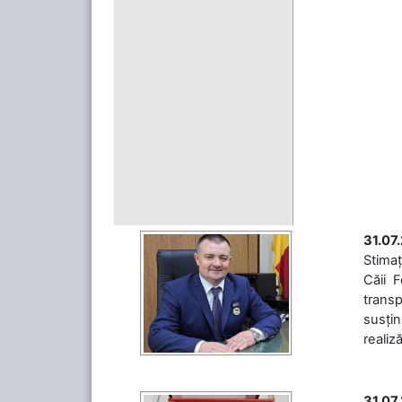
31.07
Stimaț
Căii 
transp
susțin
realiz
31.07