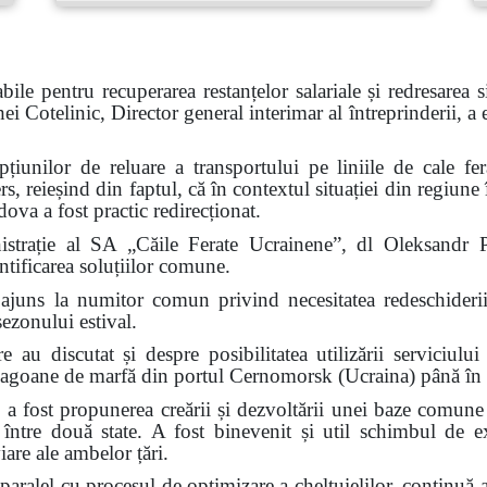
abile pentru recuperarea restanțelor salariale și redresarea 
Cotelinic, Director general interimar al întreprinderii, a e
opțiunilor de reluare a transportului pe liniile de cale 
 reieșind din faptul, că în contextul situației din regiune 
ova a fost practic redirecționat.
strație al SA „Căile Ferate Ucrainene”, dl Oleksandr Pe
entificarea soluțiilor comune.
au ajuns la numitor comun privind necesitatea redeschideri
sezonului estival.
e au discutat și despre posibilitatea utilizării serviciulu
vagoane de marfă din portul Cernomorsk (Ucraina) până în 
ire a fost propunerea creării și dezvoltării unei baze comu
ă între două state. A fost binevenit și util schimbul de 
iare ale ambelor țări.
ralel cu procesul de optimizare a cheltuielilor, continuă ac