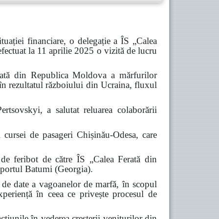
situației financiare, o delegație a ÎS „Calea
fectuat la 11 aprilie 2025 o vizită de lucru
ferată din Republica Moldova a mărfurilor
în rezultatul războiului din Ucraina, fluxul
rtsovskyi, a salutat reluarea colaborării
i cursei de pasageri Chișinău-Odesa, care
i de feribot de către ÎS „Calea Ferată din
portul Batumi (Georgia).
ne de date a vagoanelor de marfă, în scopul
experiență în ceea ce privește procesul de
țiunile în vederea creșterii veniturilor din