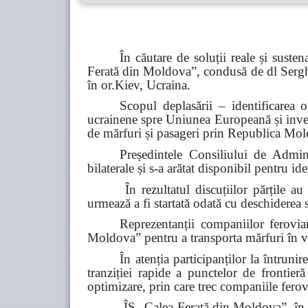
În căutare de soluții reale și susten
Ferată din Moldova”, condusă de dl Serghei 
în or.Kiev, Ucraina.
Scopul deplasării – identificarea 
ucrainene spre Uniunea Europeană și invers,
de mărfuri și pasageri prin Republica Mold
Președintele Consiliului de Admini
bilaterale și s-a arătat disponibil pentru id
În rezultatul discuțiilor părțile 
urmează a fi startată odată cu deschiderea 
Reprezentanții companiilor feroviar
Moldova” pentru a transporta mărfuri în 
În atenția participanților la întrun
tranziției rapide a punctelor de frontier
optimizare, prin care trec companiile ferov
ÎS „Calea Ferată din Moldova”, în pa