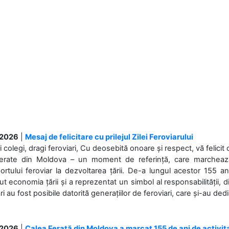
.2026
|
Mesaj de felicitare cu prilejul Zilei Feroviarului
i colegi, dragi feroviari, Cu deosebită onoare și respect, vă felicit 
Ferate din Moldova – un moment de referință, care marchează is
ortului feroviar la dezvoltarea țării. De-a lungul acestor 155 ani
ut economia țării și a reprezentat un simbol al responsabilității, d
ări au fost posibile datorită generațiilor de feroviari, care și-au ded
.2026
|
Calea Ferată din Moldova a marcat 155 de ani de activit