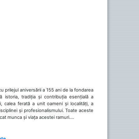
cu prilejul aniversării a 155 ani de la fondarea
toria, tradiția și contribuția esențială a
, calea ferată a unit oameni și localități, a
isciplinei și profesionalismului. Toate aceste
icat munca și viața acestei ramuri....
ate