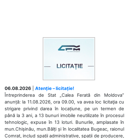
06.08.2026
|
Atenție – licitație!
Întreprinderea de Stat „Calea Ferată din Moldova”
anunță: la 11.08.2026, ora 09.00, va avea loc licitaţia cu
strigare privind darea în locațiune, pe un termen de
până la 3 ani, a 13 bunuri imobile neutilizate în procesul
tehnologic, expuse în 13 loturi. Bunurile, amplasate în
mun.Chișinău, mun.Bălți și în localitatea Bugeac, raionul
Comrat, includ spații administrative, spații de producere,