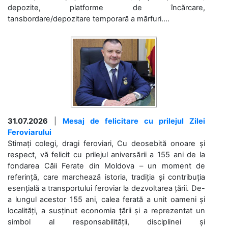
depozite, platforme de încărcare,
tansbordare/depozitare temporară a mărfuri....
31.07.2026
|
Mesaj de felicitare cu prilejul Zilei
Feroviarului
Stimați colegi, dragi feroviari, Cu deosebită onoare și
respect, vă felicit cu prilejul aniversării a 155 ani de la
fondarea Căii Ferate din Moldova – un moment de
referință, care marchează istoria, tradiția și contribuția
esențială a transportului feroviar la dezvoltarea țării. De-
a lungul acestor 155 ani, calea ferată a unit oameni și
localități, a susținut economia țării și a reprezentat un
simbol al responsabilității, disciplinei și