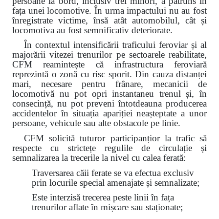
persoane la bord, inclusiv trei minori, a pătruns în
fața unei locomotive. În urma impactului nu au fost
înregistrate victime, însă atât automobilul, cât și
locomotiva au fost semnificativ deteriorate.
În contextul intensificării traficului feroviar și al
majorării vitezei trenurilor pe sectoarele reabilitate,
CFM reamintește că infrastructura feroviară
reprezintă o zonă cu risc sporit. Din cauza distanței
mari, necesare pentru frânare, mecanicii de
locomotivă nu pot opri instantaneu trenul și, în
consecință, nu pot preveni întotdeauna producerea
accidentelor în situația apariției neașteptate a unor
persoane, vehicule sau alte obstacole pe linie.
CFM solicită tuturor participanțior la trafic să
respecte cu strictețe regulile de circulație și
semnalizarea la trecerile la nivel cu calea ferată:
Traversarea căii ferate se va efectua exclusiv
prin locurile special amenajate și semnalizate;
Este interzisă trecerea peste linii în fața
trenurilor aflate în mișcare sau staționate;