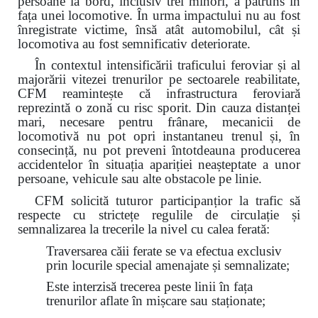
persoane la bord, inclusiv trei minori, a pătruns în
fața unei locomotive. În urma impactului nu au fost
înregistrate victime, însă atât automobilul, cât și
locomotiva au fost semnificativ deteriorate.
În contextul intensificării traficului feroviar și al
majorării vitezei trenurilor pe sectoarele reabilitate,
CFM reamintește că infrastructura feroviară
reprezintă o zonă cu risc sporit. Din cauza distanței
mari, necesare pentru frânare, mecanicii de
locomotivă nu pot opri instantaneu trenul și, în
consecință, nu pot preveni întotdeauna producerea
accidentelor în situația apariției neașteptate a unor
persoane, vehicule sau alte obstacole pe linie.
CFM solicită tuturor participanțior la trafic să
respecte cu strictețe regulile de circulație și
semnalizarea la trecerile la nivel cu calea ferată:
Traversarea căii ferate se va efectua exclusiv
prin locurile special amenajate și semnalizate;
Este interzisă trecerea peste linii în fața
trenurilor aflate în mișcare sau staționate;