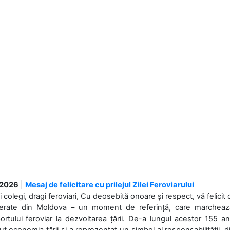
.2026
|
Mesaj de felicitare cu prilejul Zilei Feroviarului
i colegi, dragi feroviari, Cu deosebită onoare și respect, vă felicit 
Ferate din Moldova – un moment de referință, care marchează is
ortului feroviar la dezvoltarea țării. De-a lungul acestor 155 ani
ut economia țării și a reprezentat un simbol al responsabilității, d