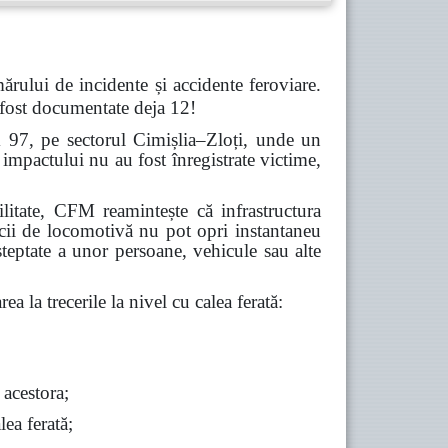
ărului de incidente și accidente feroviare.
 fost documentate deja 12!
m 97, pe sectorul Cimișlia–Zloți, unde un
impactului nu au fost înregistrate victime,
abilitate, CFM reamintește că infrastructura
icii de locomotivă nu pot opri instantaneu
șteptate a unor persoane, vehicule sau alte
ea la trecerile la nivel cu calea ferată:
 acestora;
lea ferată;