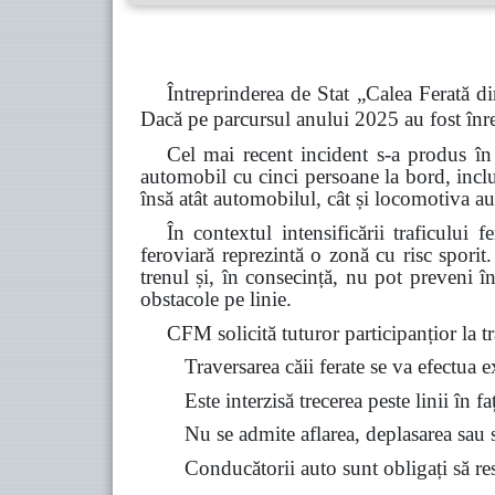
Întreprinderea de Stat „Calea Ferată di
Dacă pe parcursul anului 2025 au fost înre
Cel mai recent incident s-a produs în
automobil cu cinci persoane la bord, inclu
însă atât automobilul, cât și locomotiva au
În contextul intensificării traficului 
feroviară reprezintă o zonă cu risc spori
trenul și, în consecință, nu pot preveni î
obstacole pe linie.
CFM solicită tuturor participanțior la tra
Traversarea căii ferate se va efectua 
Este interzisă trecerea peste linii în f
Nu se admite aflarea, deplasarea sau st
Conducătorii auto sunt obligați să resp