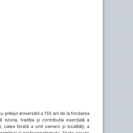
cu prilejul aniversării a 155 ani de la fondarea
toria, tradiția și contribuția esențială a
, calea ferată a unit oameni și localități, a
isciplinei și profesionalismului. Toate aceste