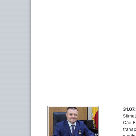
31.07
Stimaț
Căii 
transp
susțin