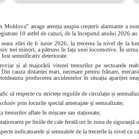
n Moldova” atrage atenția asupra creșterii alarmante a num
gistrate 10 astfel de cazuri, de la începutul anului 2026 au
 seara zilei de 6 iunie 2026, la trecerea la nivel de la k
siv trei minori, a pătruns în fața unei locomotive. În urma 
 fost semnificativ deteriorate.
feroviar și al majorării vitezei trenurilor pe sectoarele re
t. Din cauza distanței mari, necesare pentru frânare, mecan
ntotdeauna producerea accidentelor în situația apariției nea
fic să respecte cu strictețe regulile de circulație și semnalizar
exclusiv prin locurile special amenajate și semnalizate;
ața trenurilor aflate în mișcare sau staționate;
aționarea pe liniile de cale ferată ori în zona de siguranță a
ecte indicatoarele și semnalele de la trecerile la nivel cu ca