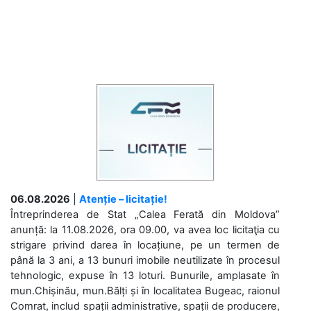
06.08.2026
|
Atenție – licitație!
Întreprinderea de Stat „Calea Ferată din Moldova”
anunță: la 11.08.2026, ora 09.00, va avea loc licitaţia cu
strigare privind darea în locațiune, pe un termen de
până la 3 ani, a 13 bunuri imobile neutilizate în procesul
tehnologic, expuse în 13 loturi. Bunurile, amplasate în
mun.Chișinău, mun.Bălți și în localitatea Bugeac, raionul
Comrat, includ spații administrative, spații de producere,