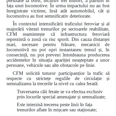
persoane la bord, inclusiv trei minori, a pătruns în
fața unei locomotive. În urma impactului nu au fost
înregistrate victime, însă atât automobilul, cât și
locomotiva au fost semnificativ deteriorate.
În contextul intensificării traficului feroviar și al
majorării vitezei trenurilor pe sectoarele reabilitate,
CFM reamintește că infrastructura feroviară
reprezintă o zonă cu risc sporit. Din cauza distanței
mari, necesare pentru frânare, mecanicii de
locomotivă nu pot opri instantaneu trenul și, în
consecință, nu pot preveni întotdeauna producerea
accidentelor în situația apariției neașteptate a unor
persoane, vehicule sau alte obstacole pe linie.
CFM solicită tuturor participanțior la trafic să
respecte cu strictețe regulile de circulație și
semnalizarea la trecerile la nivel cu calea ferată:
Traversarea căii ferate se va efectua exclusiv
prin locurile special amenajate și semnalizate;
Este interzisă trecerea peste linii în fața
trenurilor aflate în mișcare sau staționate;