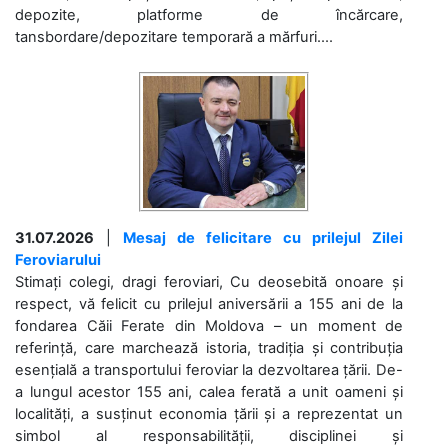
depozite, platforme de încărcare,
tansbordare/depozitare temporară a mărfuri....
31.07.2026
|
Mesaj de felicitare cu prilejul Zilei
Feroviarului
Stimați colegi, dragi feroviari, Cu deosebită onoare și
respect, vă felicit cu prilejul aniversării a 155 ani de la
fondarea Căii Ferate din Moldova – un moment de
referință, care marchează istoria, tradiția și contribuția
esențială a transportului feroviar la dezvoltarea țării. De-
a lungul acestor 155 ani, calea ferată a unit oameni și
localități, a susținut economia țării și a reprezentat un
simbol al responsabilității, disciplinei și